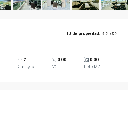
ID de propiedad:
8435352
2
0.00
0.00
o
Garages
M2
Lote M2