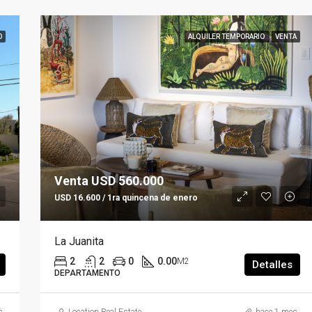
O
ALQUILER TEMPORARIO
VENTA
Venta USD 560.000
USD 16.600 / 1ra quincena de enero
La Juanita
2
2
0
0.00
M2
Detalles
DEPARTAMENTO