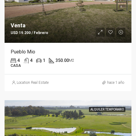
Venta
USD 19.200 / Febrero
Pueblo Mio
4
4
1
350.00
M2
CASA
Location Real Estate
hace 1 año
ALQUILER TEMPORARIO