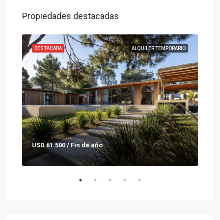
Propiedades destacadas
ENTA
DESTACADA
ALQUILER TEMPORARIO
DES
USD 61.500 / Fin de año
Con