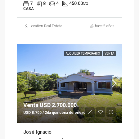
7
8
4
450.00
M2
CASA
Location Real Estate
hace 2 años
ALQUILER TEMPORARIO
VENTA
Venta USD 2.700.000
USD 8.700 / 2da quincena de enero
José Ignacio