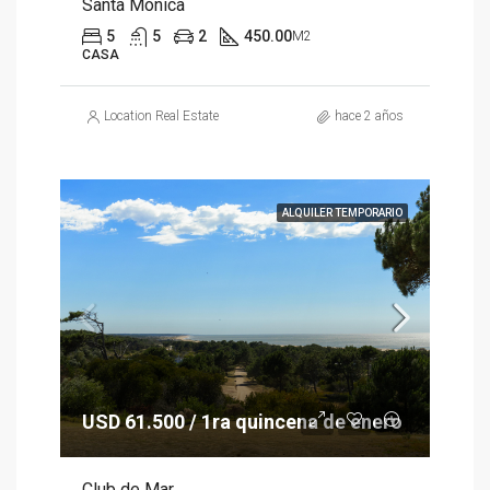
Santa Mónica
5
5
2
450.00
M2
CASA
Location Real Estate
hace 2 años
ALQUILER TEMPORARIO
USD 61.500 / 1ra quincena de enero
Club de Mar