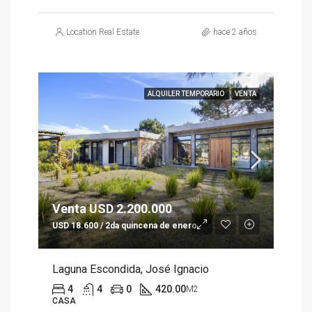
Location Real Estate
hace 2 años
ALQUILER TEMPORARIO
VENTA
Venta USD 2.200.000
USD 18.600 / 2da quincena de enero
Laguna Escondida, José Ignacio
4
4
0
420.00
M2
CASA