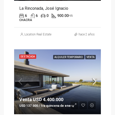
La Rinconada, José Ignacio
6
6
0
900.00
HA
CHACRA
Location Real Estate
hace 2 años
DESTACADA
ALQUILER TEMPORARIO
VENTA
Venta USD 4.400.000
USD 137.000 / 1ra quincena de enero