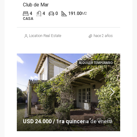
Club de Mar
4
4
0
191.00
M2
CASA
Location Real Estate
hace 2 años
ALQUILER TEMPORARIO
USD 24.000 / 1ra quincena de enero