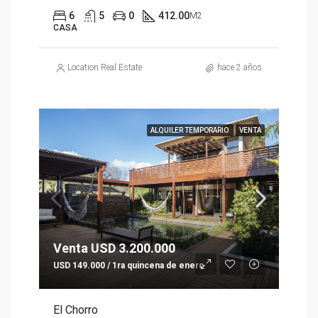
6
5
0
412.00
M2
CASA
Location Real Estate
hace 2 años
ALQUILER TEMPORARIO
VENTA
Venta USD 3.200.000
USD 149.000 / 1ra quincena de enero
El Chorro