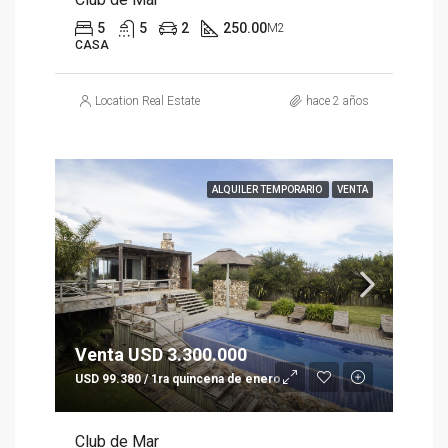
5
5
2
250.00
M2
CASA
Location Real Estate
hace 2 años
ALQUILER TEMPORARIO
VENTA
Venta USD 3.300.000
USD 99.380 / 1ra quincena de enero
Club de Mar