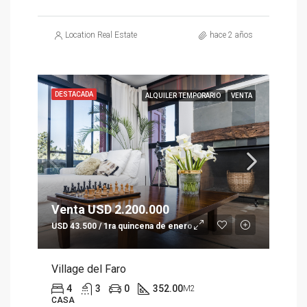
Location Real Estate
hace 2 años
DESTACADA
ALQUILER TEMPORARIO
VENTA
Venta USD 2.200.000
USD 43.500 / 1ra quincena de enero
Village del Faro
4
3
0
352.00
M2
CASA