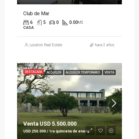
Club de Mar
6
5
0
0.00
M2
CASA
Location Real Estate
hace 2 años
DESTACADA
ALQUILER
ALQUILER TEMPORARIO
VENTA
Venta USD 5.500.000
USD 250.000 / 1ra quincena de enero