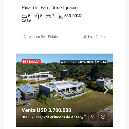
Pinar del Faro, José Ignacio
5
5
2
533.00
M2
CASA
Location Real Estate
hace 2 años
DESTACADA
ALQUILER TEMPORARIO
VENTA
Venta USD 3.700.000
USD 37.300 / 2da quincena de enero