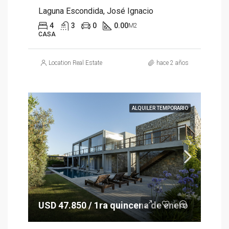
Laguna Escondida, José Ignacio
4
3
0
0.00
M2
CASA
Location Real Estate
hace 2 años
ALQUILER TEMPORARIO
USD 47.850 / 1ra quincena de enero