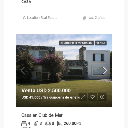
CASA
Location Real Estate
hace 2 años
ALQUILER TEMPORARIO
VENTA
Venta USD 2.500.000
USD 41.000 / 1ra quincena de enero
Casa en Club de Mar
4
3
0
260.00
M2