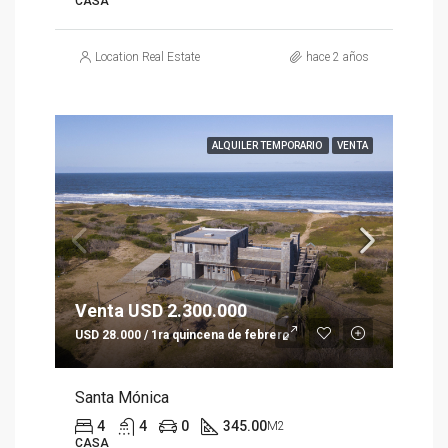
CASA
Location Real Estate
hace 2 años
ALQUILER TEMPORARIO
VENTA
Venta USD 2.300.000
USD 28.000 / 1ra quincena de febrero
Santa Mónica
4
4
0
345.00
M2
CASA