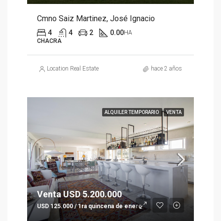
Cmno Saiz Martinez, José Ignacio
4
4
2
0.00
HA
CHACRA
Location Real Estate
hace 2 años
ALQUILER TEMPORARIO
VENTA
Venta USD 5.200.000
USD 125.000 / 1ra quincena de enero