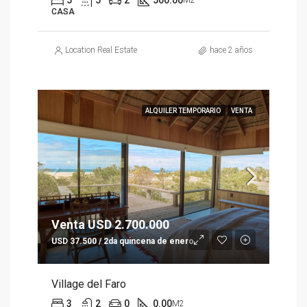
5
5
2
500.00
M2
CASA
Location Real Estate
hace 2 años
ALQUILER TEMPORARIO
VENTA
Venta USD 2.700.000
USD 37.500 / 2da quincena de enero
Village del Faro
3
2
0
0.00
M2