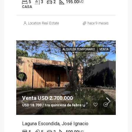
5
3
2
195.00
M2
CASA
Location Real Estate
hace 9 meses
ALQUILER TEMPORARIO
VENTA
Venta USD 2.700.000
USD 18.700 / 1ra quincena de febrero
Laguna Escondida, José Ignacio