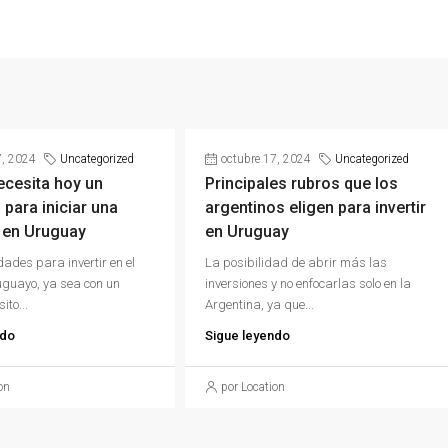
7, 2024
Uncategorized
octubre 17, 2024
Uncategorized
ecesita hoy un
Principales rubros que los
 para iniciar una
argentinos eligen para invertir
 en Uruguay
en Uruguay
dades para invertir en el
La posibilidad de abrir más las
guayo, ya sea con un
inversiones y no enfocarlas solo en la
ito...
Argentina, ya que...
ndo
Sigue leyendo
on
por Location