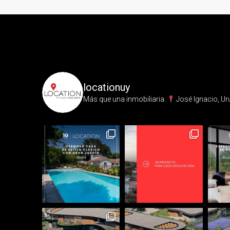
locationuy
Más que una inmobiliaria.⁣
José Ignacio, Ur