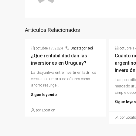
Artículos Relacionados
octubre 17, 2024
Uncategorized
octubre 1
¿Qué rentabilidad dan las
Cuánto n
inversiones en Uruguay?
argentino
inversión
La disyuntiva entre invertir en ladrillos
versus la compra de dólares como
Las posibili
ahorro resurge...
mercado uru
simple depós
Sigue leyendo
Sigue leye
por Location
por Locati