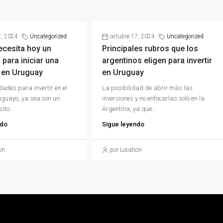
7, 2024
Uncategorized
octubre 17, 2024
Uncategorized
ecesita hoy un
Principales rubros que los
 para iniciar una
argentinos eligen para invertir
 en Uruguay
en Uruguay
dades para invertir en el
La posibilidad de abrir más las
guayo, ya sea con un
inversiones y no enfocarlas solo en la
ito...
Argentina, ya que...
ndo
Sigue leyendo
on
por Location