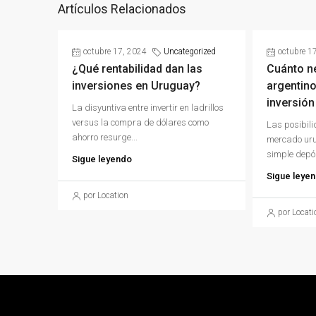
Artículos Relacionados
octubre 17, 2024
Uncategorized
octubre 1
¿Qué rentabilidad dan las
Cuánto n
inversiones en Uruguay?
argentino
inversión
La disyuntiva entre invertir en ladrillos
versus la compra de dólares como
Las posibili
ahorro resurge...
mercado uru
simple depós
Sigue leyendo
Sigue leye
por Location
por Locati