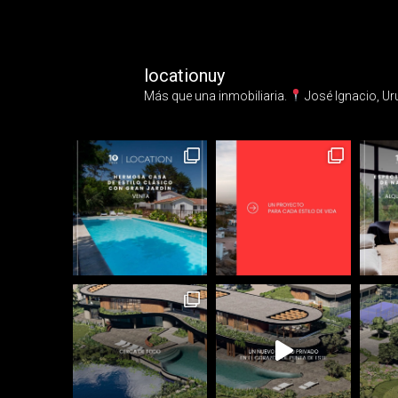
locationuy
Más que una inmobiliaria.⁣
José Ignacio, Ur