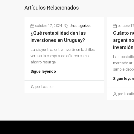
Artículos Relacionados
octubre 17, 2024
Uncategorized
octubre 1
¿Qué rentabilidad dan las
Cuánto n
inversiones en Uruguay?
argentino
inversión
La disyuntiva entre invertir en ladrillos
versus la compra de dólares como
Las posibili
ahorro resurge...
mercado uru
simple depós
Sigue leyendo
Sigue leye
por Location
por Locati