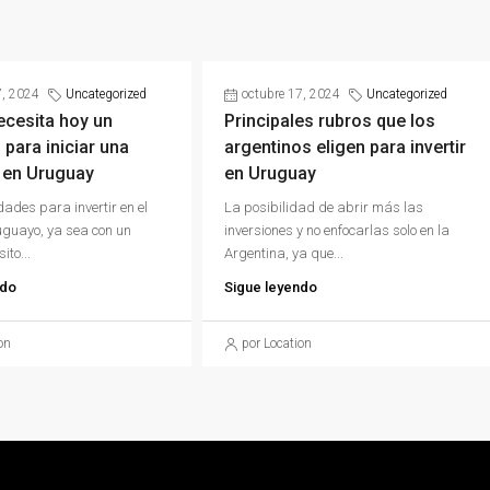
7, 2024
Uncategorized
octubre 17, 2024
Uncategorized
ecesita hoy un
Principales rubros que los
 para iniciar una
argentinos eligen para invertir
 en Uruguay
en Uruguay
dades para invertir en el
La posibilidad de abrir más las
guayo, ya sea con un
inversiones y no enfocarlas solo en la
ito...
Argentina, ya que...
ndo
Sigue leyendo
on
por Location