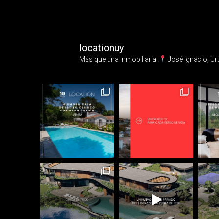
locationuy
Más que una inmobiliaria.⁣
José Ignacio, Ur