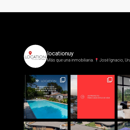
locationuy
Más que una inmobiliaria.⁣
José Ignacio, Ur