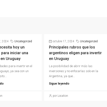
7, 2024
Uncategorized
octubre 17, 2024
Uncategorized
ecesita hoy un
Principales rubros que los
 para iniciar una
argentinos eligen para invertir
 en Uruguay
en Uruguay
dades para invertir en el
La posibilidad de abrir más las
guayo, ya sea con un
inversiones y no enfocarlas solo en la
ito...
Argentina, ya que...
ndo
Sigue leyendo
on
por Location