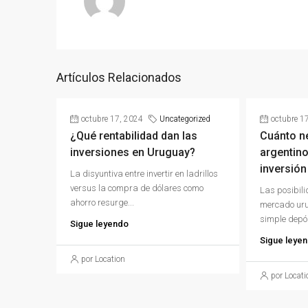
Artículos Relacionados
octubre 17, 2024
Uncategorized
octubre 1
¿Qué rentabilidad dan las
Cuánto n
inversiones en Uruguay?
argentino
inversión
La disyuntiva entre invertir en ladrillos
versus la compra de dólares como
Las posibili
ahorro resurge...
mercado uru
simple depós
Sigue leyendo
Sigue leye
por Location
por Locati