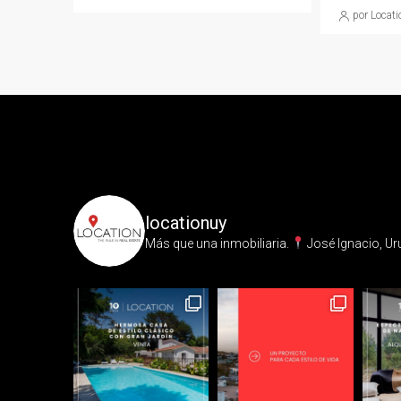
por Locati
locationuy
Más que una inmobiliaria.⁣
José Ignacio, Ur