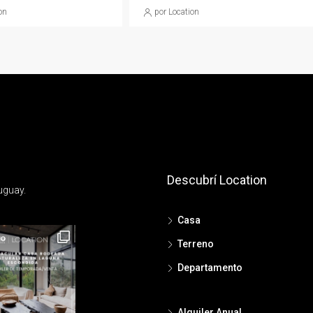
on
por Location
Descubrí Location
uguay.
Casa
Terreno
Departamento
Alquiler Anual