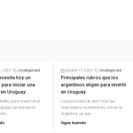
7, 2024
Uncategorized
octubre 17, 2024
Uncategorized
ecesita hoy un
Principales rubros que los
 para iniciar una
argentinos eligen para invertir
 en Uruguay
en Uruguay
dades para invertir en el
La posibilidad de abrir más las
guayo, ya sea con un
inversiones y no enfocarlas solo en la
ito...
Argentina, ya que...
ndo
Sigue leyendo