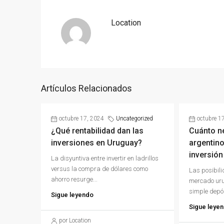
Location
Artículos Relacionados
octubre 17, 2024
Uncategorized
octubre 1
¿Qué rentabilidad dan las
Cuánto n
inversiones en Uruguay?
argentino
inversión
La disyuntiva entre invertir en ladrillos
versus la compra de dólares como
Las posibili
ahorro resurge...
mercado uru
simple depós
Sigue leyendo
Sigue leye
por Location