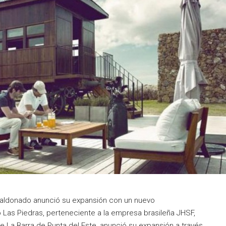
n Maldonado anunció su expansión con un nuevo
 Las Piedras, perteneciente a la empresa brasileña JHSF,
La Barra de Punta del Este, anunció su expansión a través