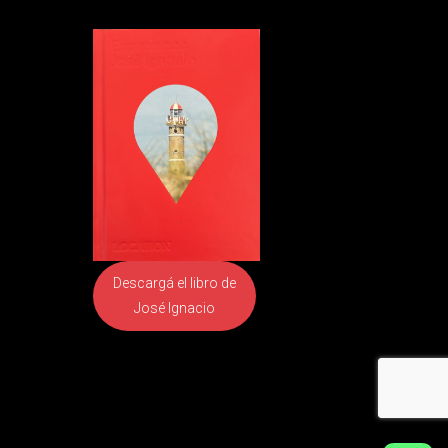
Descargá el libro
de
José Ignacio