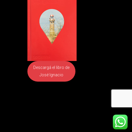
Descargá el libro
de
José Ignacio