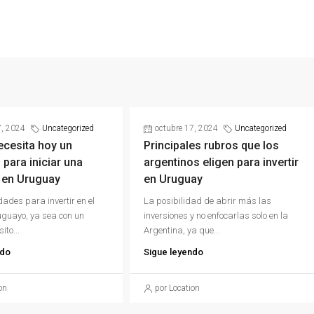
7, 2024
Uncategorized
octubre 17, 2024
Uncategorized
ecesita hoy un
Principales rubros que los
 para iniciar una
argentinos eligen para invertir
 en Uruguay
en Uruguay
dades para invertir en el
La posibilidad de abrir más las
guayo, ya sea con un
inversiones y no enfocarlas solo en la
ito...
Argentina, ya que...
ndo
Sigue leyendo
on
por Location