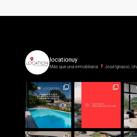
locationuy
Más que una inmobiliaria.⁣
José Ignacio, Ur