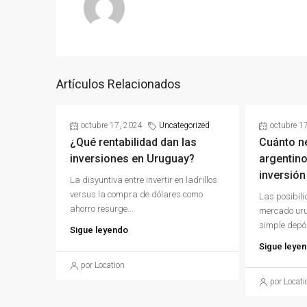
Artículos Relacionados
octubre 17, 2024
Uncategorized
octubre 1
¿Qué rentabilidad dan las
Cuánto n
inversiones en Uruguay?
argentino
inversión
La disyuntiva entre invertir en ladrillos
versus la compra de dólares como
Las posibili
ahorro resurge...
mercado uru
simple depós
Sigue leyendo
Sigue leye
por Location
por Locati