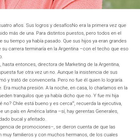
cuatro años. Sus logros y desafíosNo era la primera vez que
sido más de una. Para distintos puestos, pero todos en el
ue su tiempo ya había pasado. Que sus hijos ya eran grandes
e su carrera terminaría en la Argentina –con el techo que eso
o.
a, hasta entonces, directora de Marketing de la Argentina,
puesta fue otra vez un no. Aunque la insistencia de sus
lamó y trató de convencerla. Pero no fue él quien lo lograría.
 Era mucha presión. A la noche, en casa, lo charlamos en la
eden tranquilos que ya había dicho que no. Y fue mi hija
é no? Chile está bueno y es cerca’”, recuerda la ejecutiva,
e un país en América latina –sí, hay gerentas Generales,
dado bucal y afeitado.
agencia de promociones–, se dieron cuenta de que las
n muy familieros y con muchos hermanos, de los cuales