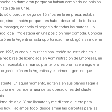
a noche no durmieron porque ya habían cambiado de opinión.
instalada en Chile.
No sólo porque, luego de 16 años en la empresa, estaba
, sino también porque tres haber desarrollado toda su
ral manager, conocía el negocio de todas las marcas. Lo
cado local. “Yo estaba en una posición muy cómoda. Conocía
ó en la Argentina. Esta oportunidad me obligó a salir de mi
 1995, cuando la multinacional recién se instalaba en la
a recibirse de licenciada en Administración de Empresas, un
ada necesitaba armar su plantel profesional. Ese amigo era
a organización en la Argentina y el primer argentino que
istente. En aquel momento, no tenía en sus planes llegar a
 mucho menos, liderar una de las operaciones del cluster
ia.
irme de viaje. Y me llamaron y me dijeron que era para
os hoy. Hacíamos todo, desde armar las carpetas para las