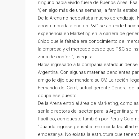
ninguno había vivido fuera de Buenos Aires. Es
Y, en algo más de una semana, la familia estaba 
De la Arena no necesitaba mucho aprendizaje. 
acostumbrada a que en P&G se aprende haciendo
experiencia en Marketing en la carrera de gene
único que le faltaba era conocimiento del mer
la empresa y el mercado desde que P&G se instal
zona de confort”, asegura.
Había ingresado a la compañía estadounidense en
Argentina. Con algunas materias pendientes par
amigo le dijo que mandara su CV. La recién lleg
Fernando del Carril, actual gerente General de l
ocupa ese puesto.
De la Arena entró al área de Marketing, como as
ser la directora del sector para la Argentina y,
Pacífico, compuesto también por Perú y Colomb
“Cuando ingresé pensaba terminar la facultad e 
empezar ya. No existía la estructura que tenem