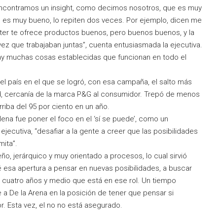
ncontramos un insight, como decimos nosotros, que es muy
o es muy bueno, lo repiten dos veces. Por ejemplo, dicen me
octer te ofrece productos buenos, pero buenos buenos, y la
ez que trabajaban juntas”, cuenta entusiasmada la ejecutiva.
hay muchas cosas establecidas que funcionan en todo el
el país en el que se logró, con esa campaña, el salto más
d, cercanía de la marca P&G al consumidor. Trepó de menos
riba del 95 por ciento en un año.
ilena fue poner el foco en el ‘sí se puede’, como un
jecutiva, “desafiar a la gente a creer que las posibilidades
ita”.
ño, jerárquico y muy orientado a procesos, lo cual sirvió
 esa apertura a pensar en nuevas posibilidades, a buscar
e cuatro años y medio que está en ese rol. Un tiempo
a De la Arena en la posición de tener que pensar si
r. Esta vez, el no no está asegurado.