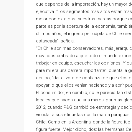
que depende de la importación, hay un mayor d
ejecutiva. “Los segmentos más altos están más d
mejor contexto para nuestras marcas porque co
parte es por la apertura de la economía, tambi
últimos años, el ingreso per cápita de Chile cr
estancada”, señala.
“En Chile son más conservadores, más jerárquico
muy acostumbrado a que todo el mundo exprese 
trabajar en equipo, escuchar las opiniones. Y q
para mí era una barrera importante”, cuenta la 
equipo, “dar el voto de confianza de que ellos e
apoyar lo que ellos venían haciendo y a abrir pue
El consumidor, en cambio, no le pareció tan dis
locales que hacen que una marca, por más globa
2012, cuando P&G cambió de estrategia y decidió
vincular a sus etiquetas con la marca paraguas,
Chile. Como en la Argentina, donde la figura fu
figura fuerte. Mejor dicho, dos: las hermanas Ce