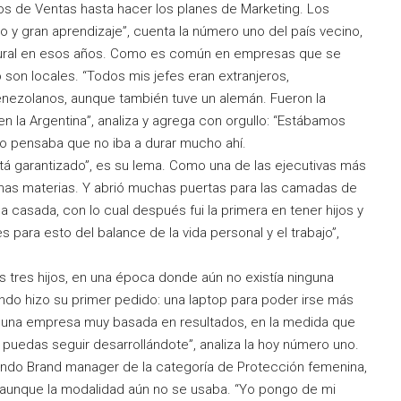
tos de Ventas hasta hacer los planes de Marketing. Los
 y gran aprendizaje”, cuenta la número uno del país vecino,
ultural en esos años. Como es común en empresas que se
o son locales. “Todos mis jefes eran extranjeros,
nezolanos, aunque también tuve un alemán. Fueron la
en la Argentina”, analiza y agrega con orgullo: “Estábamos
 pensaba que no iba a durar mucho ahí.
tá garantizado”, es su lema. Como una de las ejecutivas más
chas materias. Y abrió muchas puertas para las camadas de
a casada, con lo cual después fui la primera en tener hijos y
para esto del balance de la vida personal y el trabajo”,
us tres hijos, en una época donde aún no existía ninguna
uando hizo su primer pedido: una laptop para poder irse más
 una empresa muy basada en resultados, en la medida que
puedas seguir desarrollándote”, analiza la hoy número uno.
endo Brand manager de la categoría de Protección femenina,
a, aunque la modalidad aún no se usaba. “Yo pongo de mi