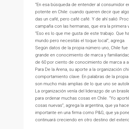
“En esa búsqueda de entender al consumidor e
potente en Chile: cuando quieren decir que alg
das un café, pero café café. Y de ahí salió: Pr
campaña con las hermanas, que era la primera v
“Eso es lo que me gusta de este trabajo. Que 
mundo pero necesitás el toque local”, agrega.
Según datos de la propia número uno, Chile fue 
grande en conocimiento de marca y familiarida
de 60 por ciento de conocimiento de marca a ar
Para De la Arena, su aporte a la organización ch
comportamiento clave. En palabras de la propia e
son mucho más amplias de lo que uno se autolim
La organización venía del liderazgo de un brasile
para ordenar muchas cosas en Chile. “Yo aporté
cosas nuevas”, agrega la argentina, que ya hac
importante en una firma como P&G, que ya pone 
continuará creciendo en otro destino del exterio