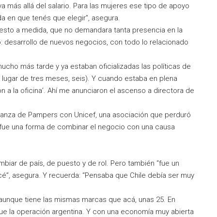
a más allá del salario. Para las mujeres ese tipo de apoyo
da en que tenés que elegir”, asegura.
uesto a medida, que no demandara tanta presencia en la
ño: desarrollo de nuevos negocios, con todo lo relacionado
 mucho más tarde y ya estaban oficializadas las políticas de
n lugar de tres meses, seis). Y cuando estaba en plena
ón a la oficina’. Ahí me anunciaron el ascenso a directora de
lianza de Pampers con Unicef, una asociación que perduró
e fue una forma de combinar el negocio con una causa
mbiar de país, de puesto y de rol. Pero también “fue un
”, asegura. Y recuerda: “Pensaba que Chile debía ser muy
 aunque tiene las mismas marcas que acá, unas 25. En
ue la operación argentina. Y con una economía muy abierta