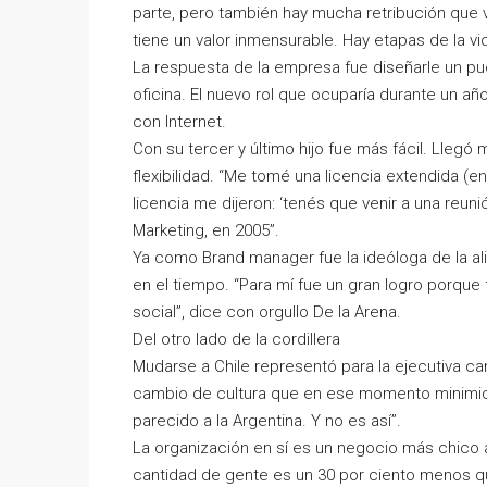
parte, pero también hay mucha retribución que v
tiene un valor inmensurable. Hay etapas de la vi
La respuesta de la empresa fue diseñarle un p
oficina. El nuevo rol que ocuparía durante un a
con Internet.
Con su tercer y último hijo fue más fácil. Llegó
flexibilidad. “Me tomé una licencia extendida (e
licencia me dijeron: ‘tenés que venir a una reuni
Marketing, en 2005”.
Ya como Brand manager fue la ideóloga de la a
en el tiempo. “Para mí fue un gran logro porqu
social”, dice con orgullo De la Arena.
Del otro lado de la cordillera
Mudarse a Chile representó para la ejecutiva ca
cambio de cultura que en ese momento minimicé
parecido a la Argentina. Y no es así”.
La organización en sí es un negocio más chico
cantidad de gente es un 30 por ciento menos q