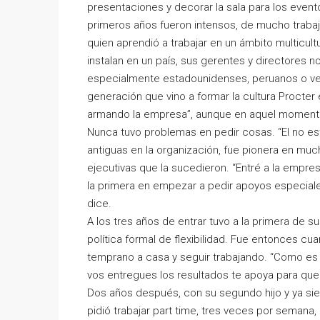
presentaciones y decorar la sala para los even
primeros años fueron intensos, de mucho trabajo
quien aprendió a trabajar en un ámbito multic
instalan en un país, sus gerentes y directores n
especialmente estadounidenses, peruanos o ve
generación que vino a formar la cultura Procter 
armando la empresa”, aunque en aquel momento
Nunca tuvo problemas en pedir cosas. “El no es
antiguas en la organización, fue pionera en mu
ejecutivas que la sucedieron. “Entré a la empres
la primera en empezar a pedir apoyos especiales 
dice.
A los tres años de entrar tuvo a la primera de s
política formal de flexibilidad. Fue entonces c
temprano a casa y seguir trabajando. “Como es
vos entregues los resultados te apoya para que 
Dos años después, con su segundo hijo y ya si
pidió trabajar part time, tres veces por seman