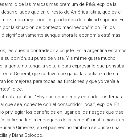
esarrollo de las marcas más premium de P&G, explica la
esarrollados que en el resto de América latina, que es el
mpetimos mejor con los productos de calidad superior. En
én por la situación de contexto macroeconómico. En los
eció significativamente aunque ahora la economía está más
s, les cuesta contradecir a un jefe. En la Argentina estamos
su opinión, su punto de vista. Y a mí me gusta mucho
ue la gente no tenga la soltura para expresar lo que pensaba
gerente General, que se tuvo que ganar la confianza de su
ran los mejores para todas las funciones y que yo venía a
rtas”, dice.
tinto al argentino. “Hay que conocerlo y entender los temas
l que sea, conecte con el consumidor local”, explica. En
 privilegiar los beneficios en lugar de los riesgos que trae
 De la Arena fue la encargada de la campaña institucional en
e Susana Giménez, en el país vecino también se buscó una
cilia y Diana Bolocco.