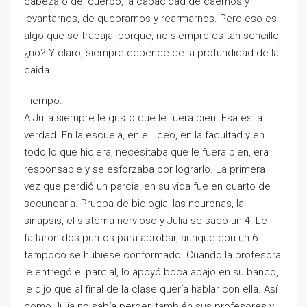
cabeza o del cuerpo, la capacidad de caernos y
levantarnos, de quebrarnos y rearmarnos. Pero eso es
algo que se trabaja, porque, no siempre es tan sencillo,
¿no? Y claro, siempre depende de la profundidad de la
caída.
Tiempo.
A Julia siempre le gustó que le fuera bien. Esa es la
verdad. En la escuela, en el liceo, en la facultad y en
todo lo que hiciera, necesitaba que le fuera bien, era
responsable y se esforzaba por lograrlo. La primera
vez que perdió un parcial en su vida fue en cuarto de
secundaria. Prueba de biología, las neuronas, la
sinapsis, el sistema nervioso y Julia se sacó un 4. Le
faltaron dos puntos para aprobar, aunque con un 6
tampoco se hubiese conformado. Cuando la profesora
le entregó el parcial, lo apoyó boca abajo en su banco,
le dijo que al final de la clase quería hablar con ella. Así
como Julia no sabía perder, también sus profesores y