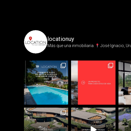
locationuy
Más que una inmobiliaria.⁣
José Ignacio, Ur