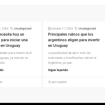
7, 2024
Uncategorized
octubre 17, 2024
Uncategorized
ecesita hoy un
Principales rubros que los
 para iniciar una
argentinos eligen para invertir
 en Uruguay
en Uruguay
dades para invertir en el
La posibilidad de abrir más las
guayo, ya sea con un
inversiones y no enfocarlas solo en la
ito...
Argentina, ya que...
ndo
Sigue leyendo
on
por Location