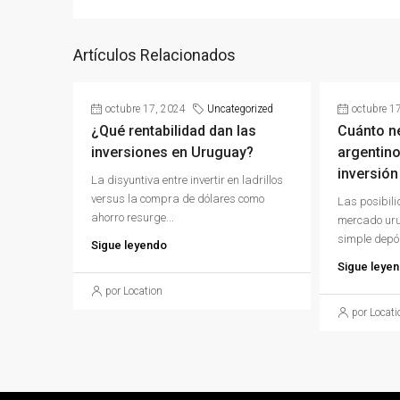
Artículos Relacionados
octubre 17, 2024
Uncategorized
octubre 1
¿Qué rentabilidad dan las
Cuánto n
inversiones en Uruguay?
argentino
inversión
La disyuntiva entre invertir en ladrillos
versus la compra de dólares como
Las posibili
ahorro resurge...
mercado uru
simple depós
Sigue leyendo
Sigue leye
por Location
por Locati