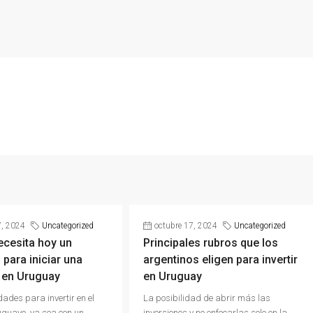
7, 2024
Uncategorized
octubre 17, 2024
Uncategorized
ecesita hoy un
Principales rubros que los
 para iniciar una
argentinos eligen para invertir
 en Uruguay
en Uruguay
dades para invertir en el
La posibilidad de abrir más las
guayo, ya sea con un
inversiones y no enfocarlas solo en la