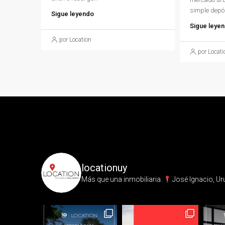
simple depós
Sigue leyendo
Sigue leye
por Location
por Locati
locationuy
Más que una inmobiliaria.⁣
José Ignacio, Ur