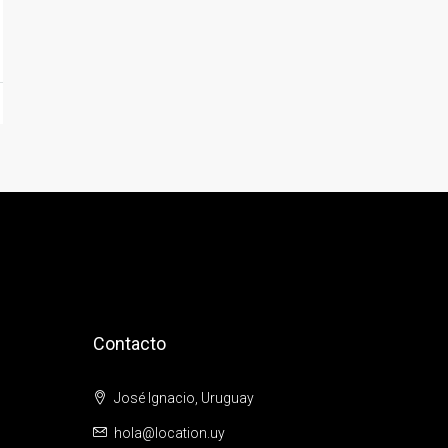
Contacto
José Ignacio, Uruguay
hola@location.uy