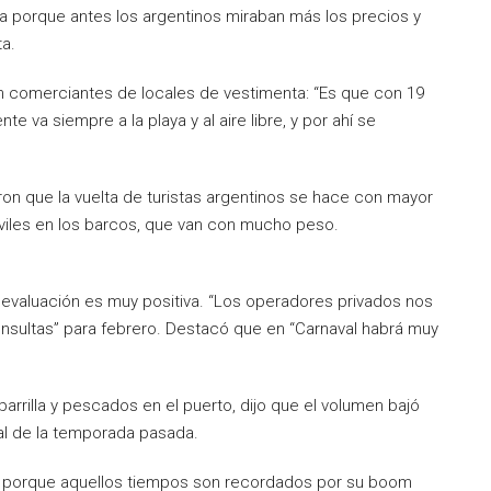
da porque antes los argentinos miraban más los precios y
ta.
on comerciantes de locales de vestimenta: “Es que con 19
te va siempre a la playa y al aire libre, y por ahí se
ron que la vuelta de turistas argentinos se hace con mayor
óviles en los barcos, que van con mucho peso.
la evaluación es muy positiva. “Los operadores privados nos
onsultas” para febrero. Destacó que en “Carnaval habrá muy
arrilla y pescados en el puerto, dijo que el volumen bajó
l de la temporada pasada.
 porque aquellos tiempos son recordados por su boom