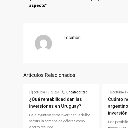
aspecto”
Location
Artículos Relacionados
octubre 17, 2024
Uncategorized
octubre 1
¿Qué rentabilidad dan las
Cuánto n
inversiones en Uruguay?
argentino
inversión
La disyuntiva entre invertir en ladrillos
versus la compra de dólares como
Las posibili
ahorro resurge...
mercado uru