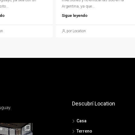
ito...
Argentina, ya que...
ndo
Sigue leyendo
on
por Location
Descubrí Location
uguay.
Casa
Terreno