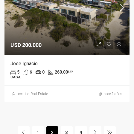
USD 200.000
Jose Ignacio
5
6
0
260.00
M2
CASA
Location Real Estate
hace 2 años
1
2
3
4