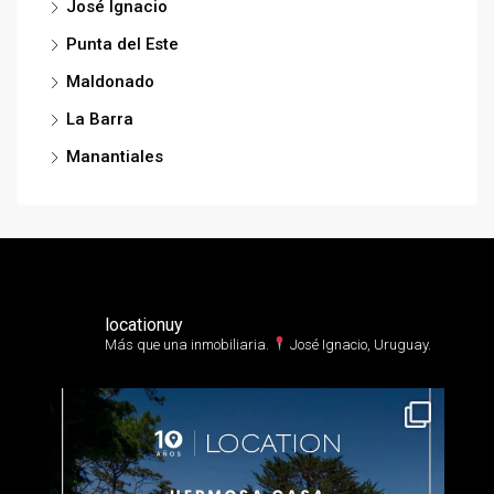
José Ignacio
Punta del Este
Maldonado
La Barra
Manantiales
locationuy
Más que una inmobiliaria.⁣
José Ignacio, Uruguay.