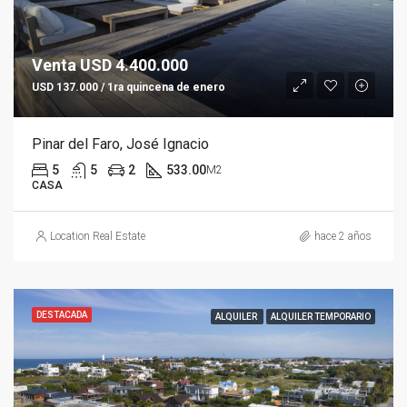
Venta USD 4.400.000
USD 137.000 / 1ra quincena de enero
Pinar del Faro, José Ignacio
5
5
2
533.00
M2
CASA
Location Real Estate
hace 2 años
DESTACADA
ALQUILER
ALQUILER TEMPORARIO