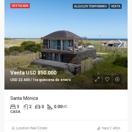
DESTACADA
ALQUILER TEMPORARIO
VENTA
Venta USD 850.000
USD 22.400 / 1ra quincena de enero
Santa Mónica
3
2
0
0.00
M2
CASA
Location Real Estate
hace 2 años