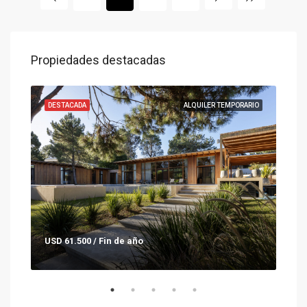
Propiedades destacadas
ENTA
DESTACADA
ALQUILER TEMPORARIO
DES
USD 61.500 / Fin de año
Con