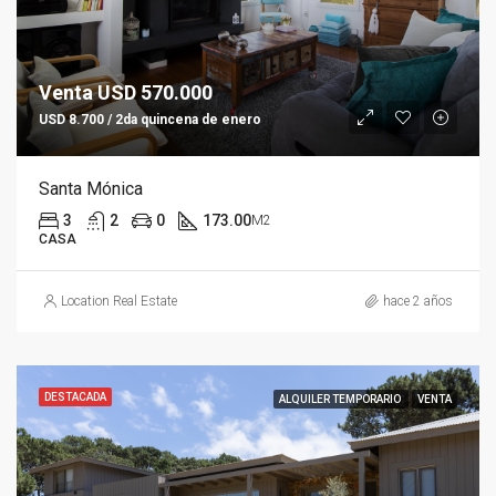
Venta USD 570.000
USD 8.700 / 2da quincena de enero
Santa Mónica
3
2
0
173.00
M2
CASA
Location Real Estate
hace 2 años
DESTACADA
ALQUILER TEMPORARIO
VENTA