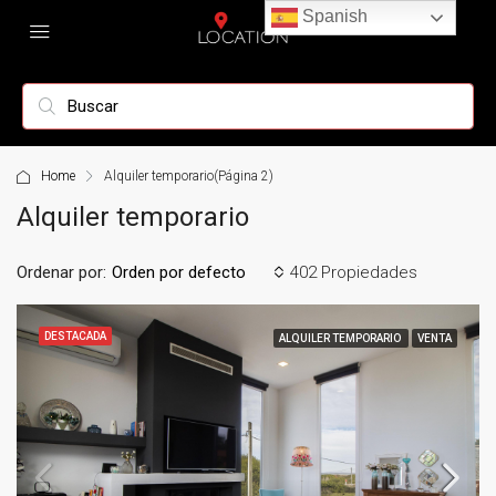
Spanish
Home
Alquiler temporario
(Página 2)
Alquiler temporario
Ordenar por:
402 Propiedades
Orden por defecto
DESTACADA
ALQUILER TEMPORARIO
VENTA