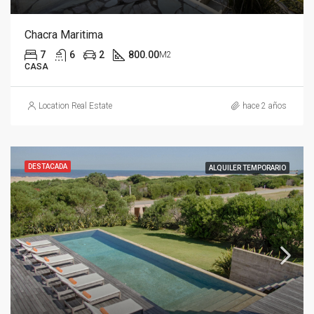
Chacra Maritima
7
6
2
800.00
M2
CASA
Location Real Estate
hace 2 años
DESTACADA
ALQUILER TEMPORARIO