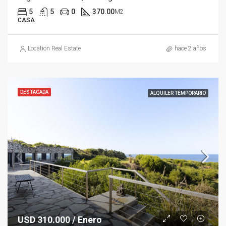
5
5
0
370.00
M2
CASA
Location Real Estate
hace 2 años
DESTACADA
ALQUILER TEMPORARIO
USD 310.000 / Enero