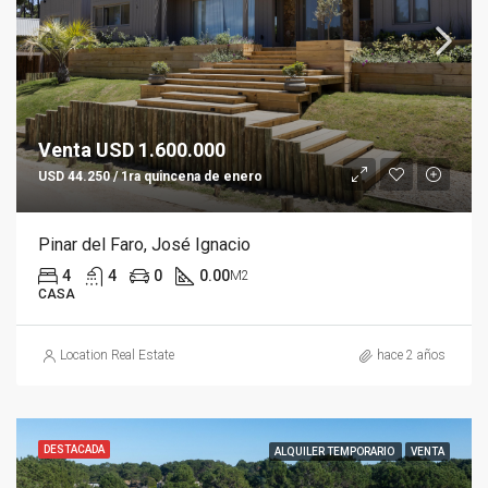
Venta USD 1.600.000
USD 44.250 / 1ra quincena de enero
Pinar del Faro, José Ignacio
4
4
0
0.00
M2
CASA
Location Real Estate
hace 2 años
DESTACADA
ALQUILER TEMPORARIO
VENTA