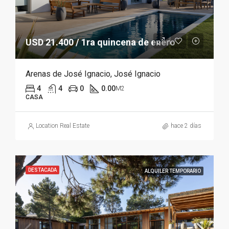
USD 21.400 / 1ra quincena de enero
Arenas de José Ignacio, José Ignacio
4
4
0
0.00
M2
CASA
Location Real Estate
hace 2 días
DESTACADA
ALQUILER TEMPORARIO