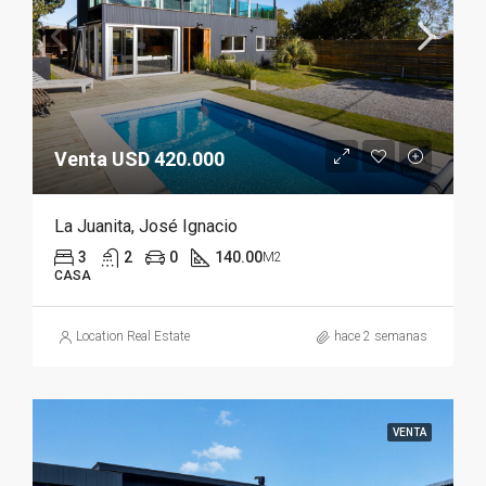
Venta USD 420.000
La Juanita, José Ignacio
3
2
0
140.00
M2
CASA
Location Real Estate
hace 2 semanas
VENTA