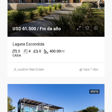
USD 61.500 / Fin de año
Laguna Escondida
5
4
0
400.00
M2
CASA
Location Real Estate
hace 7 días
VENTA