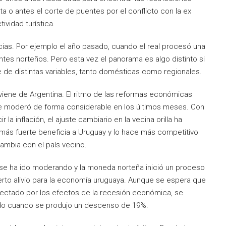
a o antes el corte de puentes por el conflicto con la ex
ividad turística.
cias. Por ejemplo el año pasado, cuando el real procesó una
antes norteños. Pero esta vez el panorama es algo distinto si
de distintas variables, tanto domésticas como regionales.
viene de Argentina. El ritmo de las reformas económicas
se moderó de forma considerable en los últimos meses. Con
la inflación, el ajuste cambiario en la vecina orilla ha
ás fuerte beneficia a Uruguay y lo hace más competitivo
cambia con el país vecino.
eal se ha ido moderando y la moneda norteña inició un proceso
ierto alivio para la economía uruguaya. Aunque se espera que
 afectado por los efectos de la recesión económica, se
do cuando se produjo un descenso de 19%.