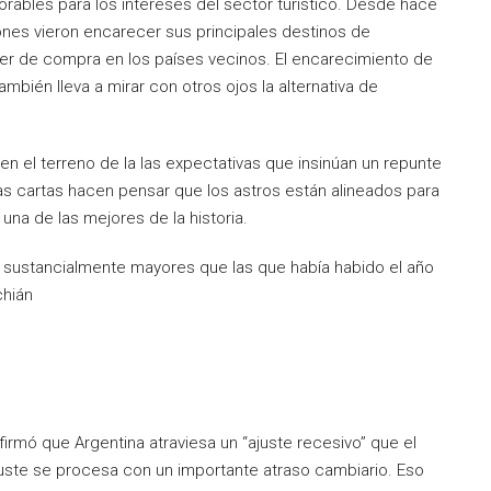
vorables para los intereses del sector turístico. Desde hace
nes vieron encarecer sus principales destinos de
der de compra en los países vecinos. El encarecimiento de
bién lleva a mirar con otros ojos la alternativa de
 en el terreno de la las expectativas que insinúan un repunte
s cartas hacen pensar que los astros están alineados para
a de las mejores de la historia.
 sustancialmente mayores que las que había habido el año
chián
irmó que Argentina atraviesa un “ajuste recesivo” que el
uste se procesa con un importante atraso cambiario. Eso