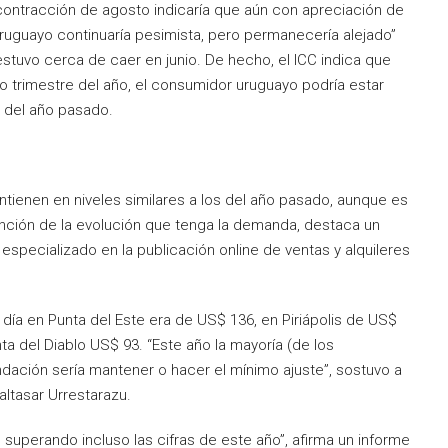
a contracción de agosto indicaría que aún con apreciación de
 uruguayo continuaría pesimista, pero permanecería alejado”
estuvo cerca de caer en junio. De hecho, el ICC indica que
mo trimestre del año, el consumidor uruguayo podría estar
 del año pasado.
ntienen en niveles similares a los del año pasado, aunque es
unción de la evolución que tenga la demanda, destaca un
 especializado en la publicación online de ventas y alquileres
 día en Punta del Este era de US$ 136, en Piriápolis de US$
a del Diablo US$ 93. “Este año la mayoría (de los
dación sería mantener o hacer el mínimo ajuste”, sostuvo a
altasar Urrestarazu.
 superando incluso las cifras de este año”, afirma un informe