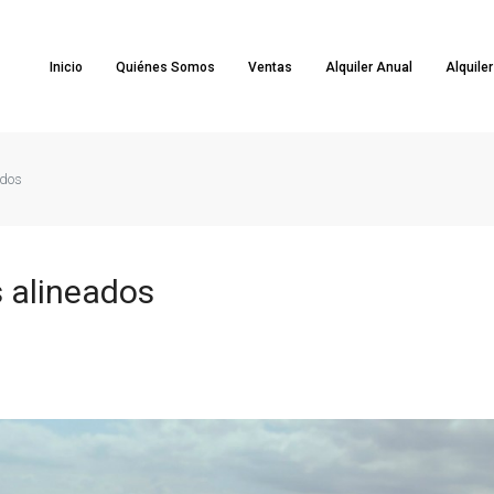
Inicio
Quiénes Somos
Ventas
Alquiler Anual
Alquile
ados
s alineados