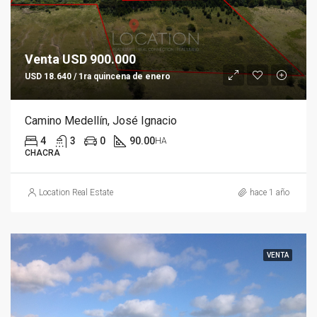
Venta USD 900.000
USD 18.640 / 1ra quincena de enero
Camino Medellín, José Ignacio
4
3
0
90.00
HA
CHACRA
Location Real Estate
hace 1 año
VENTA