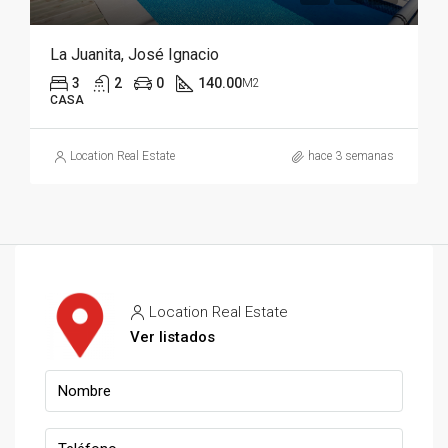
La Juanita, José Ignacio
3
2
0
140.00
M2
CASA
Location Real Estate
hace 3 semanas
Location Real Estate
Ver listados