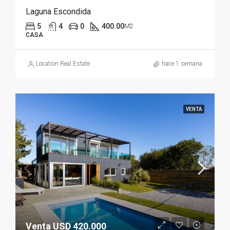
Laguna Escondida
5
4
0
400.00
M2
CASA
Location Real Estate
hace 1 semana
VENTA
Venta USD 420.000