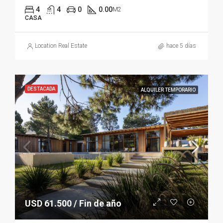
4
4
0
0.00
M2
CASA
Location Real Estate
hace 5 días
DESTACADA
ALQUILER TEMPORARIO
USD 61.500 / Fin de año