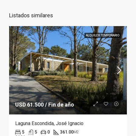
Listados similares
ALQUILER TEMPORARIO
USD 61.500 / Fin de año
Laguna Escondida, José Ignacio
5
5
0
361.00
M2