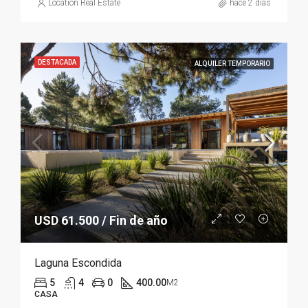
Location Real Estate
hace 2 días
DESTACADA
ALQUILER TEMPORARIO
USD 61.500 / Fin de año
Laguna Escondida
5
4
0
400.00
M2
CASA