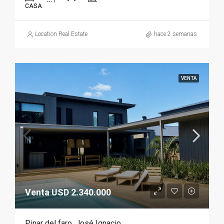
CASA
Location Real Estate
hace 2 semanas
VENTA
Venta USD 2.340.000
Pinar del faro, José Ignacio