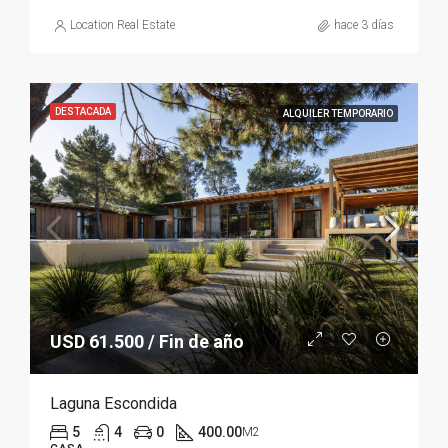
Location Real Estate
hace 3 días
DESTACADA
ALQUILER TEMPORARIO
USD 61.500 / Fin de año
Laguna Escondida
5
4
0
400.00
M2