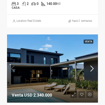
3
2
0
140.00
M2
CASA
Location Real Estate
hace 2 semanas
VENTA
Venta USD 2.340.000