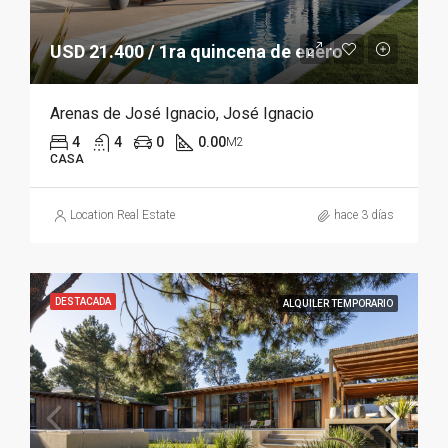
USD 21.400 / 1ra quincena de enero
Arenas de José Ignacio, José Ignacio
4
4
0
0.00
M2
CASA
Location Real Estate
hace 3 días
DESTACADA
ALQUILER TEMPORARIO