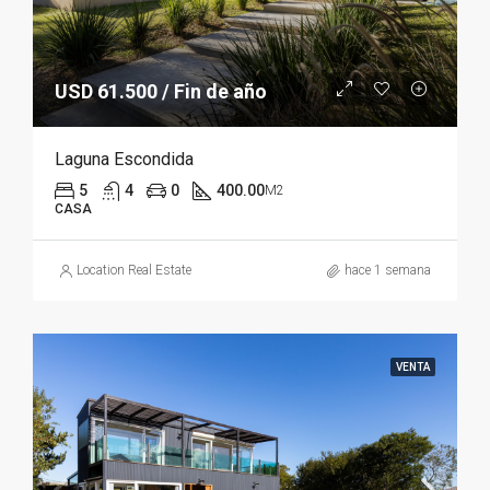
USD 61.500 / Fin de año
Laguna Escondida
5
4
0
400.00
M2
CASA
Location Real Estate
hace 1 semana
VENTA