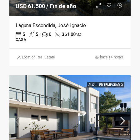
USD 61.500 / Fin de año
Laguna Escondida, José Ignacio
5
5
0
361.00
M2
CASA
Location Real Estate
hace 14 horas
ALQUILER TEMPORARIO