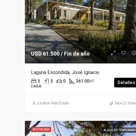
USD 61.500 / Fin de año
Laguna Escondida, José Ignacio
5
5
0
361.00
M2
Detalles
CASA
Location Real Estate
hace 22 hora
DESTACADA
ALQUILER TEMPORARI