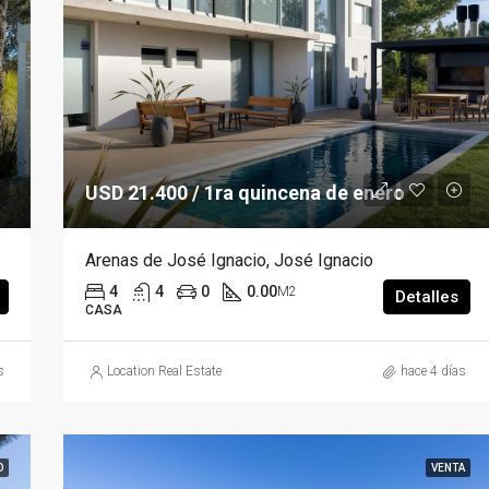
USD 21.400 / 1ra quincena de enero
Arenas de José Ignacio, José Ignacio
4
4
0
0.00
M2
Detalles
CASA
s
Location Real Estate
hace 4 días
O
VENTA