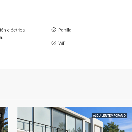
ión eléctrica
Parrilla
a.
WiFi
O
ALQUILER TEMPORARIO