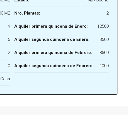
00 M2
Estado:
Muy bueno
00 M2
Nro. Plantas:
2
4
Alquiler primera quincena de Enero:
12500
5
Alquiler segunda quincena de Enero:
8500
2
Alquiler primera quincena de Febrero:
8500
0
Alquiler segunda quincena de Febrero:
4000
Casa