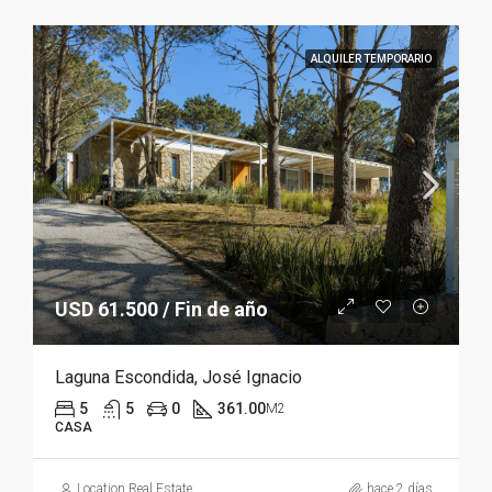
ALQUILER TEMPORARIO
USD 61.500 / Fin de año
Laguna Escondida, José Ignacio
5
5
0
361.00
M2
CASA
Location Real Estate
hace 2 días