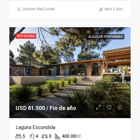
Location Real Estate
hace 5 días
DESTACADA
ALQUILER TEMPORARIO
USD 61.500 / Fin de año
Laguna Escondida
5
4
0
400.00
M2