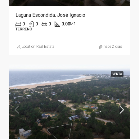
Laguna Escondida, José Ignacio
0
0
0
0.00
M2
TERRENO
Location Real Estate
hace 2 días
VENTA