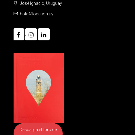
José Ignacio, Uruguay
hola@location.uy
Descargá el libro
de