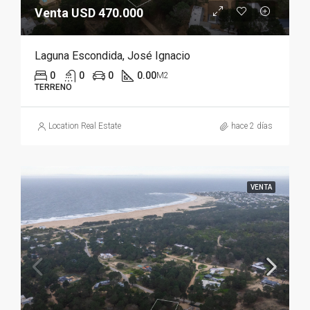
Venta USD 470.000
Laguna Escondida, José Ignacio
0
0
0
0.00
M2
TERRENO
Location Real Estate
hace 2 días
VENTA