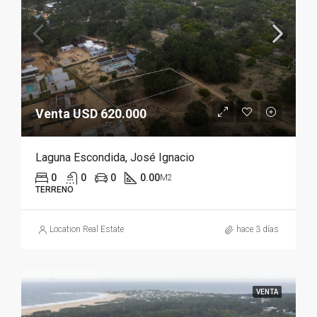
Venta USD 620.000
Laguna Escondida, José Ignacio
0
0
0
0.00
M2
TERRENO
Location Real Estate
hace 3 días
VENTA