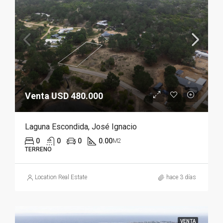
Venta USD 480.000
Laguna Escondida, José Ignacio
0
0
0
0.00
M2
TERRENO
Location Real Estate
hace 3 días
VENTA