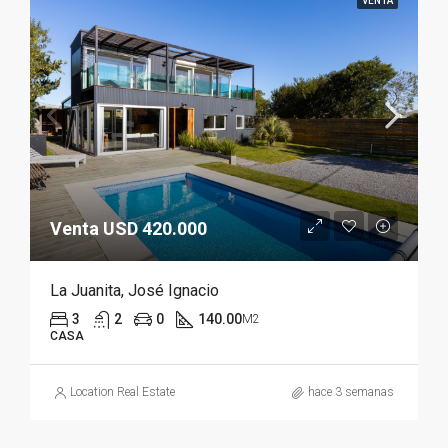
VENTA
Venta USD 420.000
La Juanita, José Ignacio
3
2
0
140.00
M2
CASA
Location Real Estate
hace 3 semanas