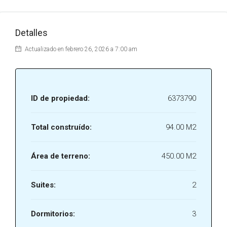
Detalles
Actualizado en febrero 26, 2026 a 7:00 am
ID de propiedad:
6373790
Total construído:
94.00 M2
Área de terreno:
450.00 M2
Suites:
2
Dormitorios:
3