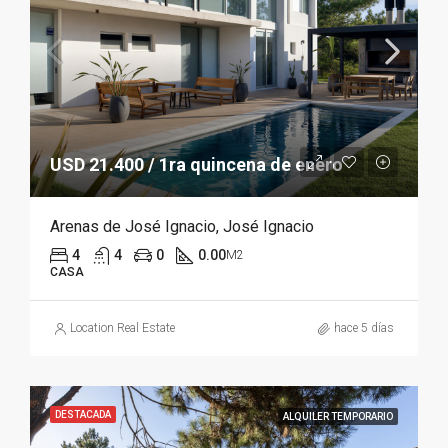
USD 21.400 / 1ra quincena de enero
Arenas de José Ignacio, José Ignacio
4
4
0
0.00
M2
CASA
Location Real Estate
hace 5 días
DESTACADA
ALQUILER TEMPORARIO