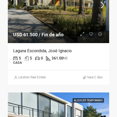
USD 61.500 / Fin de año
Laguna Escondida, José Ignacio
5
5
0
361.00
M2
CASA
Location Real Estate
hace 2 días
ALQUILER TEMPORARIO