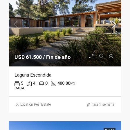
USD 61.500 / Fin de año
Laguna Escondida
5
4
0
400.00
M2
CASA
Location Real Estate
hace 1 semana