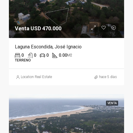
Venta USD 470.000
Laguna Escondida, José Ignacio
0
0
0
0.00
M2
TERRENO
Location Real Estate
hace 5 días
VENTA