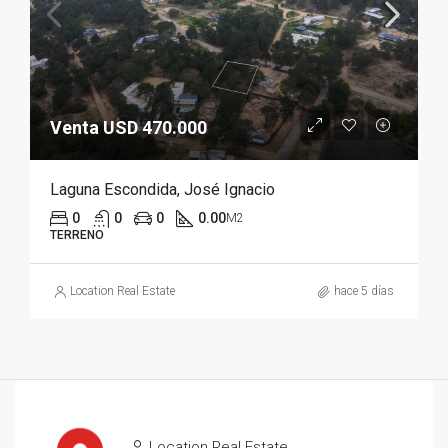
Venta USD 470.000
Laguna Escondida, José Ignacio
0
0
0
0.00
M2
TERRENO
Location Real Estate
hace 5 días
Location Real Estate