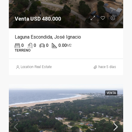
Venta USD 480.000
Laguna Escondida, José Ignacio
0
0
0
0.00
M2
TERRENO
Location Real Estate
hace 5 días
VENTA