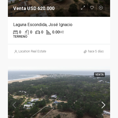
Venta USD 620.000
Laguna Escondida, José Ignacio
0
0
0
0.00
M2
TERRENO
Location Real Estate
hace 5 días
VENTA