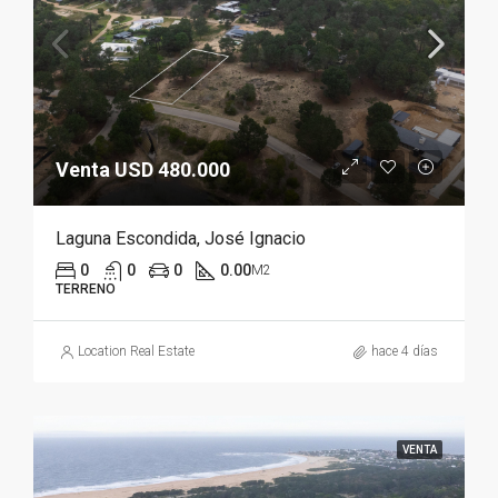
Venta USD 480.000
Laguna Escondida, José Ignacio
0
0
0
0.00
M2
TERRENO
Location Real Estate
hace 4 días
VENTA