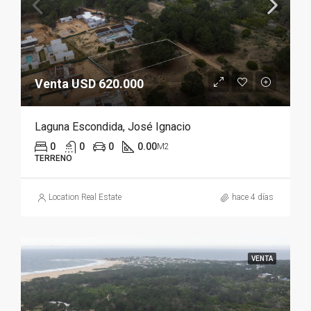
Venta USD 620.000
Laguna Escondida, José Ignacio
0
0
0
0.00
M2
TERRENO
Location Real Estate
hace 4 días
VENTA