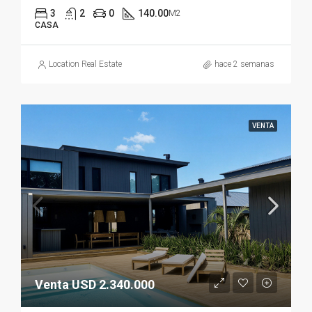
3
2
0
140.00
M2
CASA
Location Real Estate
hace 2 semanas
VENTA
Venta USD 2.340.000