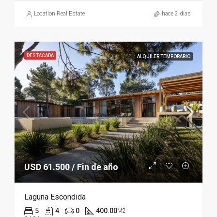
Location Real Estate
hace 2 días
DESTACADA
ALQUILER TEMPORARIO
USD 61.500 / Fin de año
Laguna Escondida
5
4
0
400.00
M2