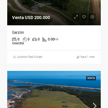
Venta USD 200.000
Garzón
0
0
0
0.00
HA
CHACRA
Location Real Estate
hace 1 mes
VENTA