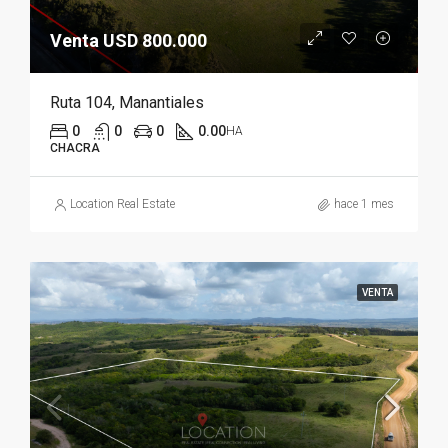
Venta USD 800.000
Ruta 104, Manantiales
0
0
0
0.00
HA
CHACRA
Location Real Estate
hace 1 mes
VENTA