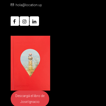
hola@location.uy
Descargá el libro
de
José Ignacio