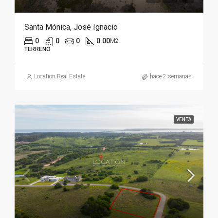
Santa Mónica, José Ignacio
0
0
0
0.00
M2
TERRENO
Location Real Estate
hace 2 semanas
VENTA