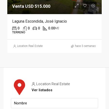
Venta USD 515.000
Laguna Escondida, José Ignacio
0
0
0
0.00
M2
TERRENO
Location Real Estate
hace 3 semanas
Location Real Estate
Ver listados