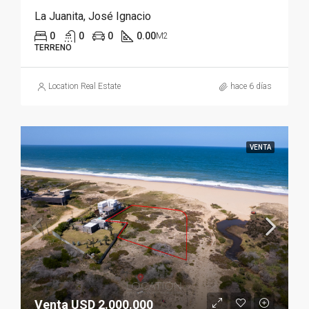
La Juanita, José Ignacio
0
0
0
0.00
M2
TERRENO
Location Real Estate
hace 6 días
VENTA
Venta USD 2.000.000