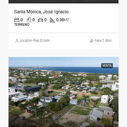
Santa Mónica, José Ignacio
0
0
0
0.00
M2
TERRENO
Location Real Estate
hace 2 días
VENTA