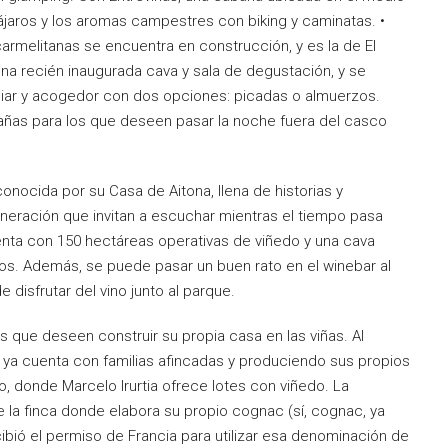
pájaros y los aromas campestres con biking y caminatas. •
armelitanas se encuentra en construcción, y es la de El
a recién inaugurada cava y sala de degustación, y se
miliar y acogedor con dos opciones: picadas o almuerzos.
ñas para los que deseen pasar la noche fuera del casco
onocida por su Casa de Aitona, llena de historias y
neración que invitan a escuchar mientras el tiempo pasa
uenta con 150 hectáreas operativas de viñedo y una cava
os. Además, se puede pasar un buen rato en el winebar al
isfrutar del vino junto al parque.
s que deseen construir su propia casa en las viñas. Al
e ya cuenta con familias afincadas y produciendo sus propios
, donde Marcelo Irurtia ofrece lotes con viñedo. La
la finca donde elabora su propio cognac (sí, cognac, ya
bió el permiso de Francia para utilizar esa denominación de