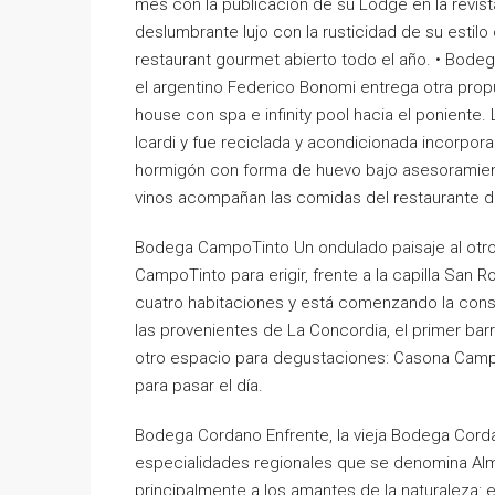
mes con la publicación de su Lodge en la revis
deslumbrante lujo con la rusticidad de su estil
restaurant gourmet abierto todo el año. • Bod
el argentino Federico Bonomi entrega otra propu
house con spa e infinity pool hacia el poniente.
Icardi y fue reciclada y acondicionada incorpor
hormigón con forma de huevo bajo asesoramiento
vinos acompañan las comidas del restaurante d
Bodega CampoTinto Un ondulado paisaje al otro l
CampoTinto para erigir, frente a la capilla San
cuatro habitaciones y está comenzando la cons
las provenientes de La Concordia, el primer bar
otro espacio para degustaciones: Casona Cam
para pasar el día.
Bodega Cordano Enfrente, la vieja Bodega Cord
especialidades regionales que se denomina Alm
principalmente a los amantes de la naturaleza: 