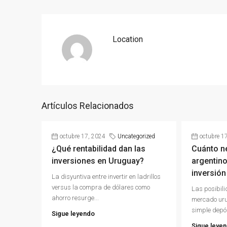
Location
Artículos Relacionados
octubre 17, 2024
Uncategorized
octubre 1
¿Qué rentabilidad dan las
Cuánto n
inversiones en Uruguay?
argentino
inversión
La disyuntiva entre invertir en ladrillos
versus la compra de dólares como
Las posibili
ahorro resurge...
mercado uru
simple depós
Sigue leyendo
Sigue leye