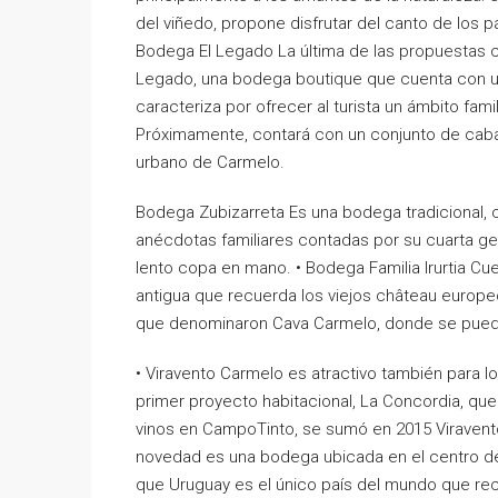
del viñedo, propone disfrutar del canto de los 
Bodega El Legado La última de las propuestas c
Legado, una bodega boutique que cuenta con un
caracteriza por ofrecer al turista un ámbito fa
Próximamente, contará con un conjunto de caba
urbano de Carmelo.
Bodega Zubizarreta Es una bodega tradicional, c
anécdotas familiares contadas por su cuarta ge
lento copa en mano. • Bodega Familia Irurtia C
antigua que recuerda los viejos château europe
que denominaron Cava Carmelo, donde se puede d
• Viravento Carmelo es atractivo también para lo
primer proyecto habitacional, La Concordia, qu
vinos en CampoTinto, se sumó en 2015 Viravento
novedad es una bodega ubicada en el centro de 
que Uruguay es el único país del mundo que reci