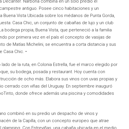
ta Decanter. Narbona combina en un solo predio el
o campestre antiguo. Posee cinco habitaciones y un
ega Buena Vista Ubicada sobre los médanos de Punta Gorda,
esta: Casa Chic, un conjunto de cabañas de lujo y un club
 La bodega propia, Buena Vista, que perteneció a la familia
ando por primera vez en el país el concepto de vasijas de
 de Matías Michelini, se encuentra a corta distancia y sus
e Casa Chic. •
ado de la ruta, en Colonia Estrella, fue el marco elegido por
 Roque, su bodega, posada y restaurant. Hoy cuenta con
trucción de ocho más. Elabora sus vinos con uvas propias y
rio cerrado con viñas del Uruguay. En septiembre inauguró
poTinto, donde ofrece además una piscina y comodidades
ano combinó en su predio un despacho de vinos y
acén de la Capilla, con un concepto europeo que atrae
el glamping. Con Entreviñas, una cabaña ubicada en el medio