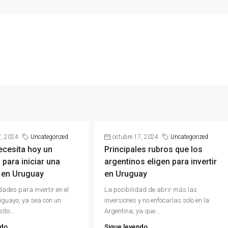
7, 2024
Uncategorized
octubre 17, 2024
Uncategorized
ecesita hoy un
Principales rubros que los
 para iniciar una
argentinos eligen para invertir
 en Uruguay
en Uruguay
dades para invertir en el
La posibilidad de abrir más las
guayo, ya sea con un
inversiones y no enfocarlas solo en la
ito...
Argentina, ya que...
ndo
Sigue leyendo