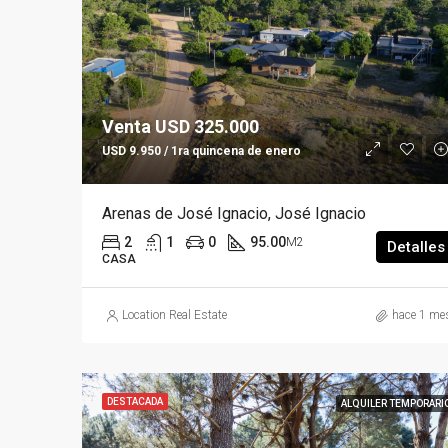
Venta USD 325.000
USD 9.950 / 1ra quincena de enero
Arenas de José Ignacio, José Ignacio
2
1
0
95.00
M2
Detalles
CASA
Location Real Estate
hace 1 me
DESTACADA
ALQUILER TEMPORARI