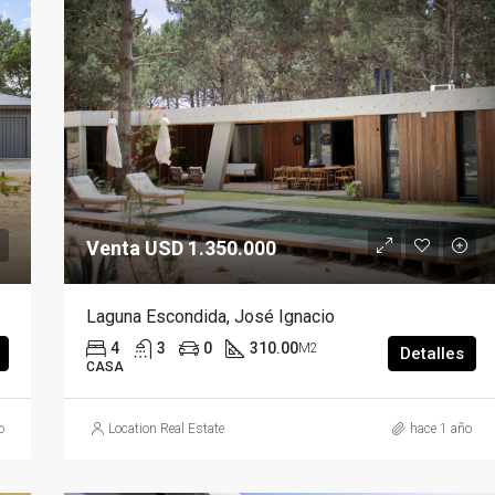
Venta USD 1.350.000
Laguna Escondida, José Ignacio
4
3
0
310.00
M2
Detalles
CASA
o
Location Real Estate
hace 1 año