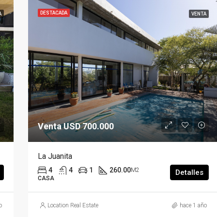
DESTACADA
A
VENTA
Venta USD 700.000
La Juanita
4
4
1
260.00
M2
Detalles
CASA
o
Location Real Estate
hace 1 año