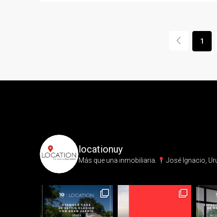
1
locationuy
Más que una inmobiliaria.⁣
José Ignacio, Ur