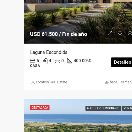
USD 61.500 / Fin de año
Laguna Escondida
5
4
0
400.00
M2
Detalles
CASA
Location Real Estate
hace 1 seman
DESTACADA
ALQUILER TEMPORARIO
VENT