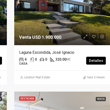
Venta USD 1.900.000
Laguna Escondida, José Ignacio
4
0
0
320.00
M2
Detalles
CASA
s
Location Real Estate
hace 3 meses
DESTACADA
O
VENTA