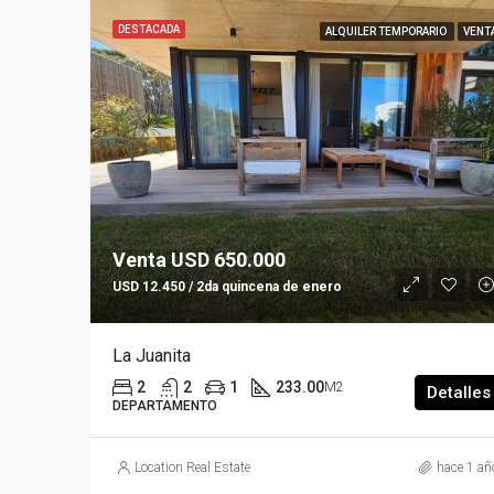
DESTACADA
ALQUILER TEMPORARIO
VENT
Venta USD 650.000
USD 12.450 / 2da quincena de enero
La Juanita
2
2
1
233.00
M2
Detalles
DEPARTAMENTO
Location Real Estate
hace 1 añ