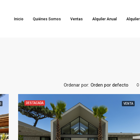
Inicio
Quiénes Somos
Ventas
Alquiler Anual
Alquile
Ordenar por:
Orden por defecto
DESTACADA
O
VENTA
DESTACADA
ALQUILER TEMPORARIO