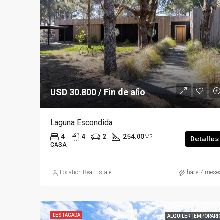
USD 30.800 / Fin de año
Laguna Escondida
4
4
2
254.00
M2
Detalles
CASA
Location Real Estate
hace 7 mese
DESTACADA
ALQUILER TEMPORARI