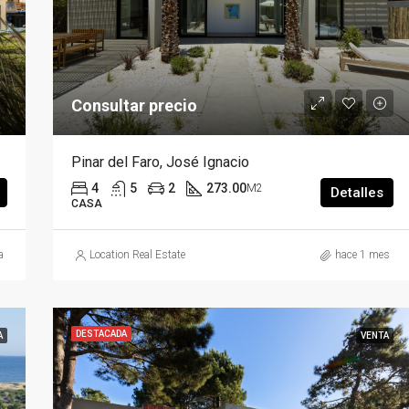
Venta USD 325.000
Consultar precio
Pinar del Faro, José Ignacio
4
5
2
273.00
M2
Detalles
CASA
a
Location Real Estate
hace 1 mes
DESTACADA
A
VENTA