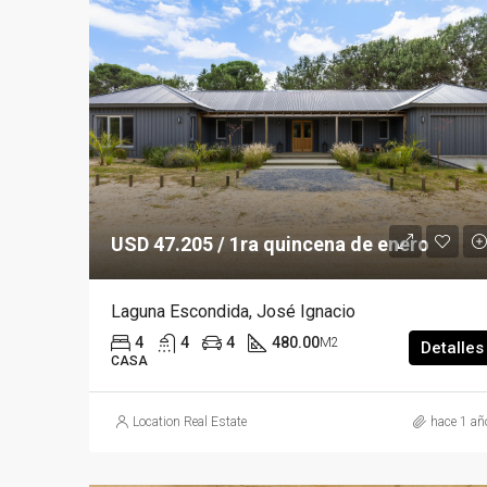
USD 47.205 / 1ra quincena de enero
Laguna Escondida, José Ignacio
4
4
4
480.00
M2
Detalles
CASA
Location Real Estate
hace 1 añ