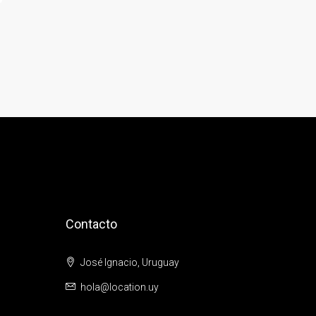
Contacto
José Ignacio, Uruguay
hola@location.uy