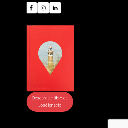
Descargá el libro
de
José Ignacio