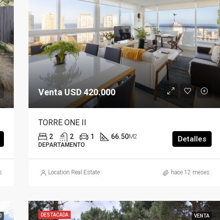
Venta USD 420.000
TORRE ONE II
2
2
1
66.50
M2
Detalles
DEPARTAMENTO
s
Location Real Estate
hace 12 meses
DESTACADA
O
VENTA