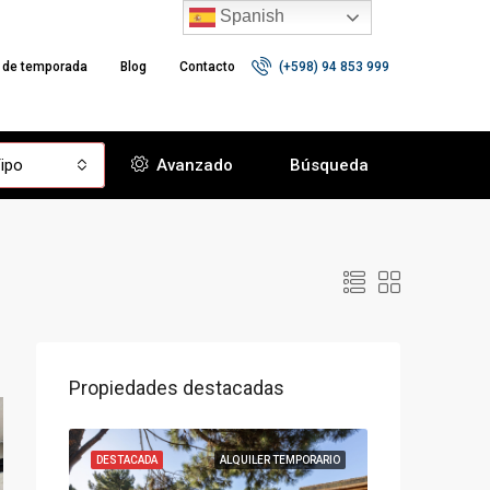
Spanish
r de temporada
Blog
Contacto
(+598) 94 853 999
ipo
Avanzado
Búsqueda
Propiedades destacadas
VENTA
DESTACADA
ALQUILER TEMPORARIO
DESTACADA