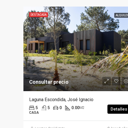
DESTACADA
ALQUILE
Consultar precio
Laguna Escondida, José Ignacio
5
5
0
0.00
M2
Detalles
CASA