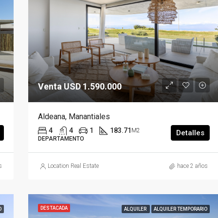
Venta USD 325.000
Venta USD 1.590.000
Aldeana, Manantiales
4
4
1
183.71
M2
Detalles
DEPARTAMENTO
s
Location Real Estate
hace 2 años
DESTACADA
O
ALQUILER
ALQUILER TEMPORARIO