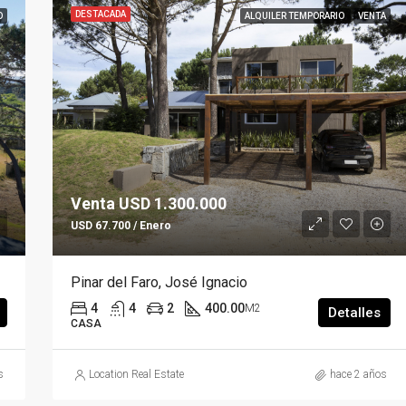
DESTACADA
O
ALQUILER TEMPORARIO
VENTA
Venta USD 1.300.000
USD 67.700 / Enero
Pinar del Faro, José Ignacio
4
4
2
400.00
M2
Detalles
CASA
s
Location Real Estate
hace 2 años