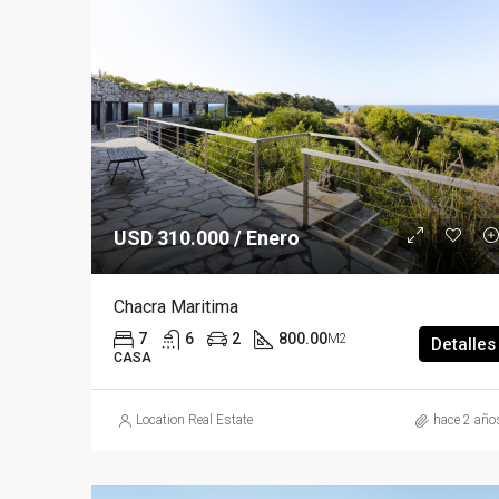
USD 310.000 / Enero
Chacra Maritima
7
6
2
800.00
M2
Detalles
CASA
Location Real Estate
hace 2 año