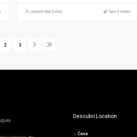
s
Location Real Estate
hace 6 meses
2
3
Descubrí Location
uguay.
Casa