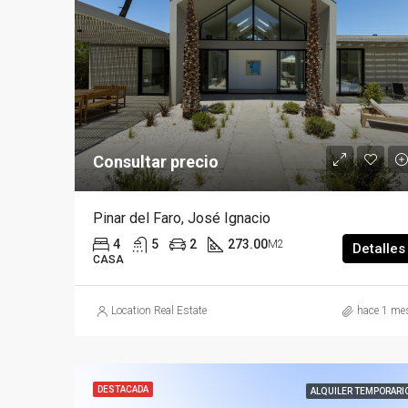
Consultar precio
Pinar del Faro, José Ignacio
4
5
2
273.00
M2
Detalles
CASA
Location Real Estate
hace 1 me
DESTACADA
ALQUILER TEMPORARI