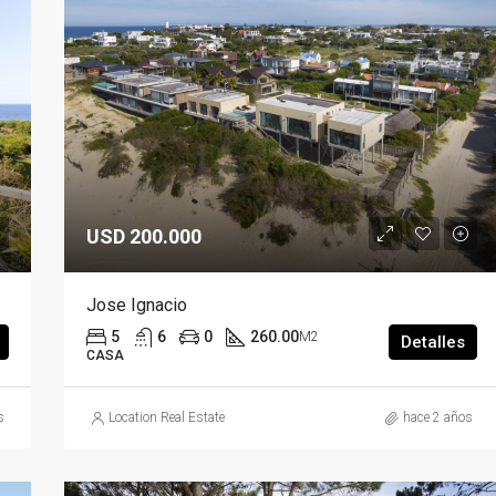
USD 200.000
Jose Ignacio
5
6
0
260.00
M2
Detalles
CASA
s
Location Real Estate
hace 2 años