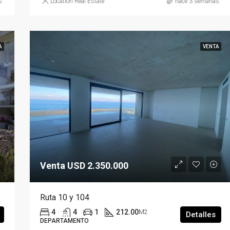
s
Location Real Estate
hace 3 semanas
A
VENTA
Venta USD 2.350.000
Ruta 10 y 104
4
4
1
212.00
M2
Detalles
DEPARTAMENTO