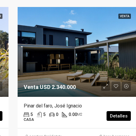
R
VENTA
Venta USD 2.340.000
Pinar del faro, José Ignacio
5
5
0
0.00
M2
Detalles
CASA