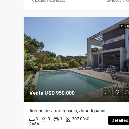
Location Real Estate
hace 2 año
VENT
Venta USD 950.000
Arenas de José Ignacio, José Ignacio
3
3
1
207.00
M2
Detalles
CASA