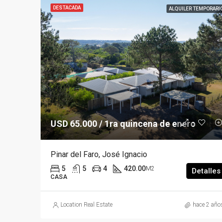
DESTACADA
ALQUILER TEMPORARI
USD 65.000 / 1ra quincena de enero
Pinar del Faro, José Ignacio
5
5
4
420.00
M2
Detalles
CASA
Location Real Estate
hace 2 año