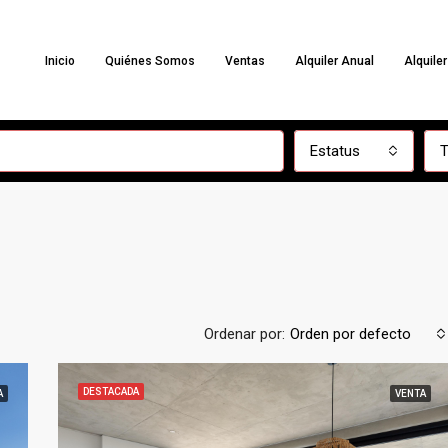
Inicio
Quiénes Somos
Ventas
Alquiler Anual
Alquile
Estatus
T
Ordenar por:
Orden por defecto
DESTACADA
A
VENTA
DESTACADA
ALQUILER TEMPORARIO