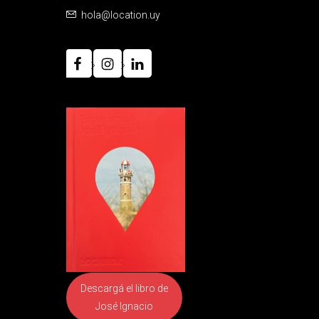
hola@location.uy
Descargá el libro
de
José Ignacio