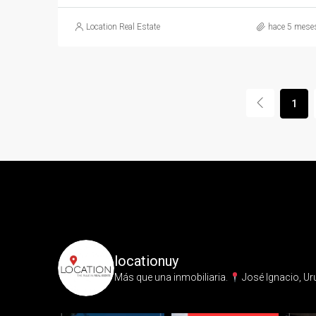
Location Real Estate
hace 5 mese
1
locationuy
Más que una inmobiliaria.⁣
José Ignacio, Ur