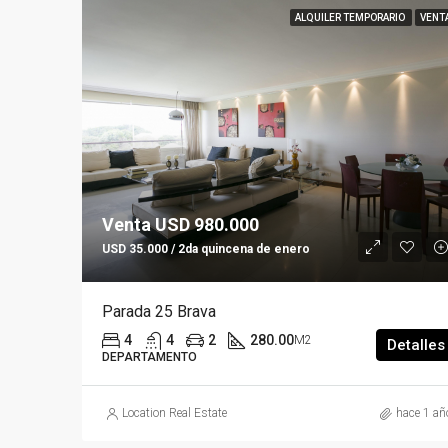
ALQUILER TEMPORARIO
VENT
Venta USD 980.000
USD 35.000 / 2da quincena de enero
Parada 25 Brava
4
4
2
280.00
M2
Detalles
DEPARTAMENTO
Location Real Estate
hace 1 añ