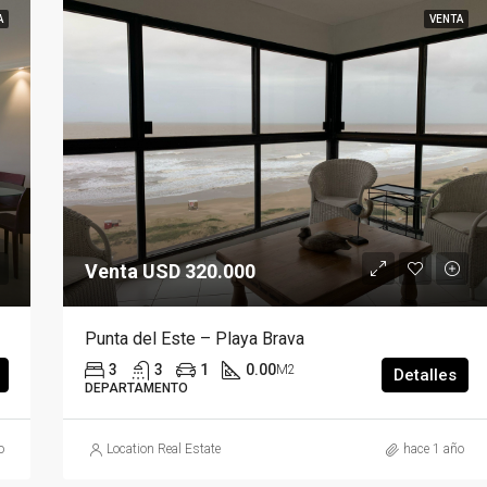
A
VENTA
Venta USD 320.000
Punta del Este – Playa Brava
3
3
1
0.00
M2
Detalles
DEPARTAMENTO
o
Location Real Estate
hace 1 año