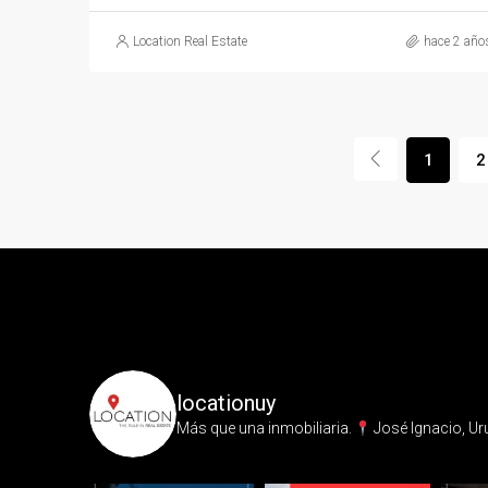
Location Real Estate
hace 2 año
1
2
locationuy
Más que una inmobiliaria.⁣
José Ignacio, Ur