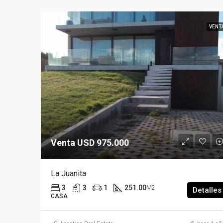
VENT
Venta USD 975.000
La Juanita
3
3
1
251.00
M2
Detalles
CASA