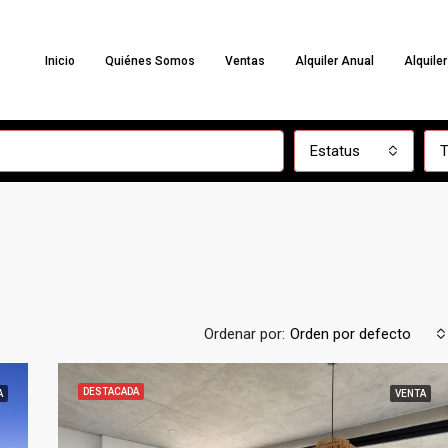
Inicio
Quiénes Somos
Ventas
Alquiler Anual
Alquile
Estatus
T
Ordenar por:
Orden por defecto
DESTACADA
A
VENTA
DESTACADA
ALQUILER TEMPORARIO