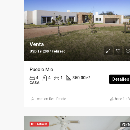
Venta
USD 19.200 / Febrero
Pueblo Mio
4
4
1
350.00
M2
Detalles
CASA
Location Real Estate
hace 1 añ
DESTACADA
VENT