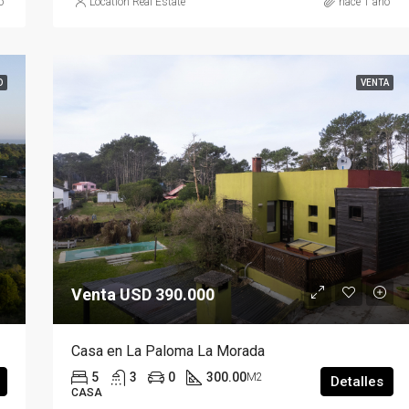
o
Location Real Estate
hace 1 año
O
VENTA
Venta USD 390.000
Casa en La Paloma La Morada
5
3
0
300.00
M2
Detalles
CASA