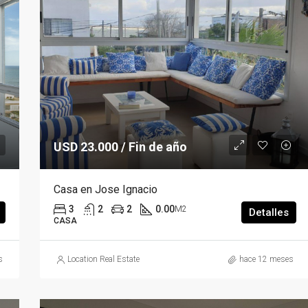
USD 23.000 / Fin de año
Casa en Jose Ignacio
3
2
2
0.00
M2
Detalles
CASA
s
Location Real Estate
hace 12 meses