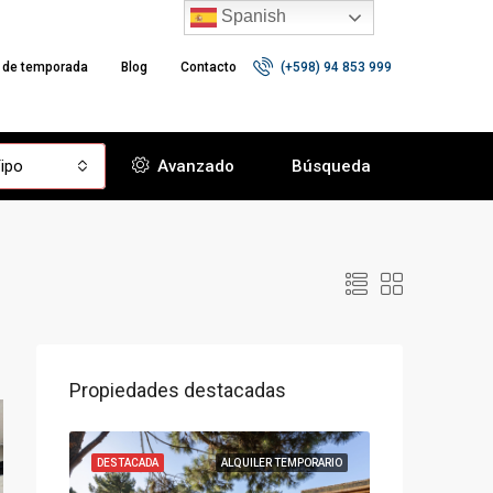
Spanish
r de temporada
Blog
Contacto
(+598) 94 853 999
ipo
Avanzado
Búsqueda
Propiedades destacadas
VENTA
DESTACADA
ALQUILER TEMPORARIO
DESTACADA