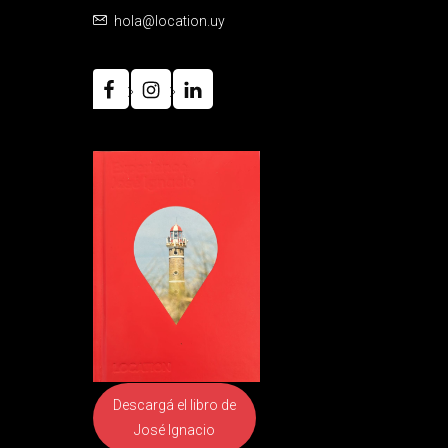
hola@location.uy
Descargá el libro
de
José Ignacio