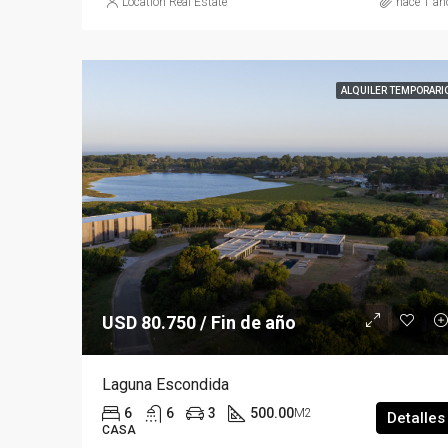
Location Real Estate
hace 1 añ
ALQUILER TEMPORARI
USD 80.750 / Fin de año
Laguna Escondida
6
6
3
500.00
M2
Detalles
CASA