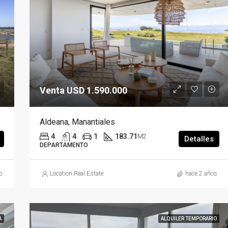
Venta USD 325.000
Venta USD 1.590.000
Aldeana, Manantiales
4
4
1
183.71
M2
Detalles
DEPARTAMENTO
o
Location Real Estate
hace 2 años
A
ALQUILER TEMPORARIO