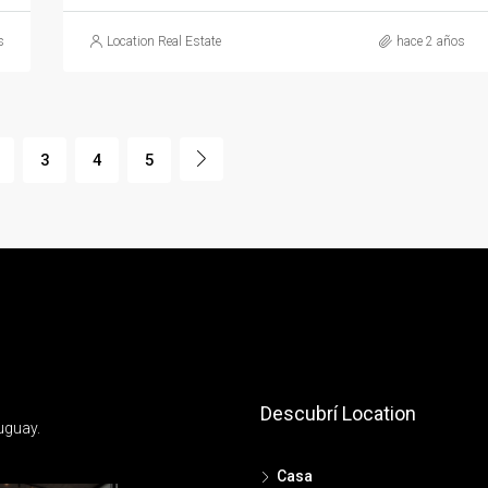
s
Location Real Estate
hace 2 años
3
4
5
Descubrí Location
uguay.
Casa