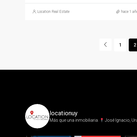
Location Real Estate
hace 1 añ
1
2
locationuy
Más que una inmobiliaria.⁣
José Ignacio, Ur