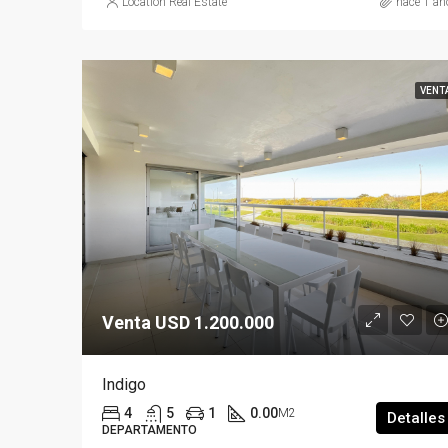
Location Real Estate
hace 1 añ
VENT
Venta USD 1.200.000
Indigo
4
5
1
0.00
M2
Detalles
DEPARTAMENTO