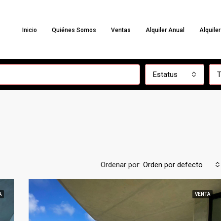
Inicio
Quiénes Somos
Ventas
Alquiler Anual
Alquile
Estatus
T
Ordenar por:
Orden por defecto
A
VENTA
DESTACADA
ALQUILER TEMPORARIO