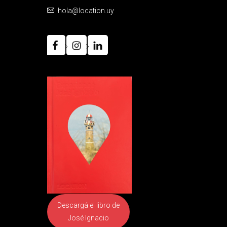
hola@location.uy
Descargá el libro
de
José Ignacio