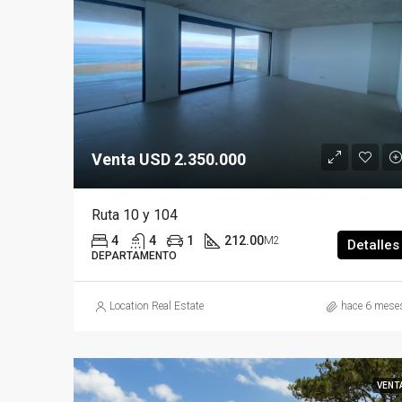
Venta USD 2.350.000
Ruta 10 y 104
4
4
1
212.00
M2
Detalles
DEPARTAMENTO
Location Real Estate
hace 6 mese
VENT