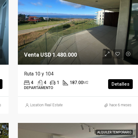
Venta USD 325.000
Venta USD 1.480.000
Ruta 10 y 104
4
4
1
187.00
M2
Detalles
DEPARTAMENTO
s
Location Real Estate
hace 6 meses
A
ALQUILER TEMPORARIO