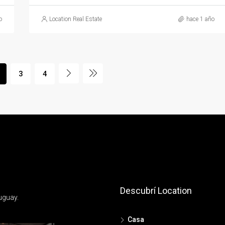
o
Location Real Estate
hace 1 año
3
4
Descubrí Location
uguay.
Casa