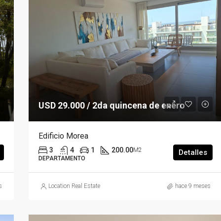
USD 29.000 / 2da quincena de enero
Edificio Morea
3
4
1
200.00
M2
Detalles
DEPARTAMENTO
s
Location Real Estate
hace 9 meses