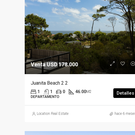
Venta USD 178.000
Juanita Beach 2 2
1
1
0
46.00
M2
Detalles
DEPARTAMENTO
Location Real Estate
hace 6 mese