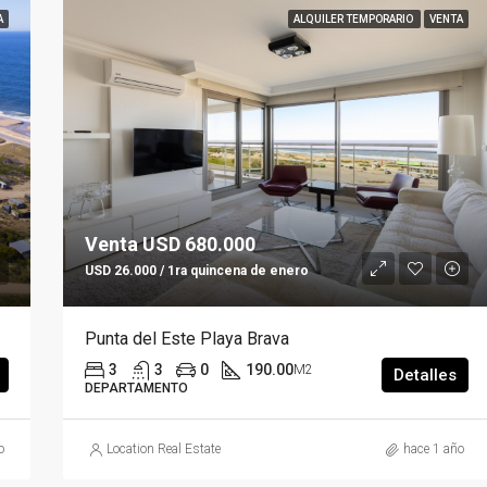
A
ALQUILER TEMPORARIO
VENTA
Venta USD 680.000
USD 26.000 / 1ra quincena de enero
Punta del Este Playa Brava
3
3
0
190.00
M2
Detalles
DEPARTAMENTO
o
Location Real Estate
hace 1 año