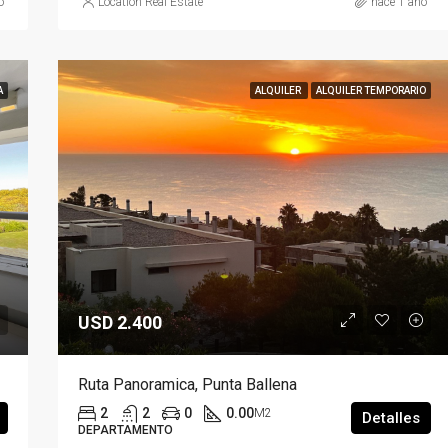
o
Location Real Estate
hace 1 año
A
ALQUILER
ALQUILER TEMPORARIO
USD 2.400
Ruta Panoramica, Punta Ballena
2
2
0
0.00
M2
Detalles
DEPARTAMENTO