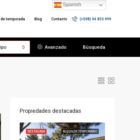
Spanish
r de temporada
Blog
Contacto
(+598) 94 853 999
ipo
Avanzado
Búsqueda
Propiedades destacadas
VENTA
DESTACADA
ALQUILER TEMPORARIO
DESTACADA