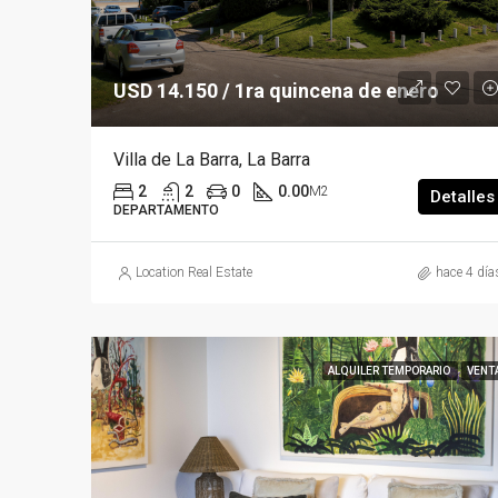
USD 14.150 / 1ra quincena de enero
Villa de La Barra, La Barra
2
2
0
0.00
M2
Detalles
DEPARTAMENTO
Location Real Estate
hace 4 día
ALQUILER TEMPORARIO
VENT