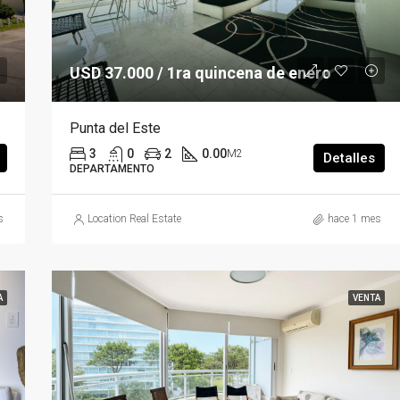
USD 37.000 / 1ra quincena de enero
Punta del Este
3
0
2
0.00
M2
Detalles
DEPARTAMENTO
s
Location Real Estate
hace 1 mes
A
VENTA