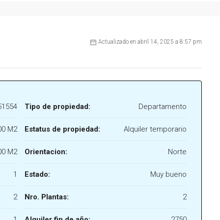
Actualizado en abril 14, 2025 a 8:57 pm
51554
Tipo de propiedad:
Departamento
00 M2
Estatus de propiedad:
Alquiler temporario
00 M2
Orientacion:
Norte
1
Estado:
Muy bueno
2
Nro. Plantas:
2
1
Alquiler fin de año:
2750