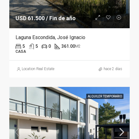
USD 61.500 / Fin de año
Laguna Escondida, José Ignacio
5
5
0
361.00
M2
CASA
Location Real Estate
hace 2 días
ALQUILER TEMPORARIO