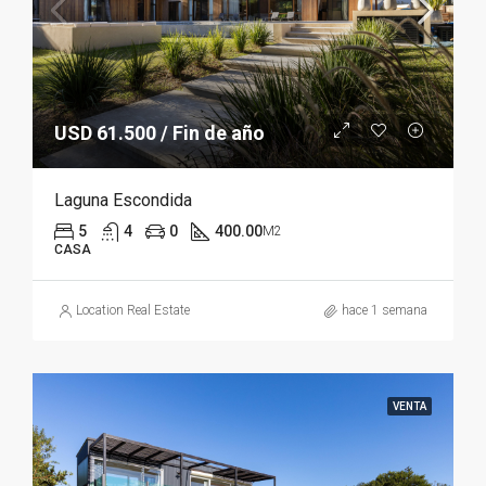
USD 61.500 / Fin de año
Laguna Escondida
5
4
0
400.00
M2
CASA
Location Real Estate
hace 1 semana
VENTA