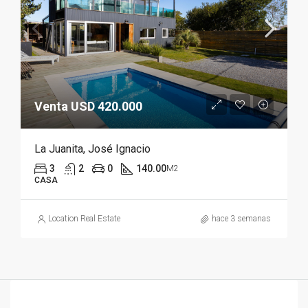
Venta USD 420.000
La Juanita, José Ignacio
3
2
0
140.00
M2
CASA
Location Real Estate
hace 3 semanas