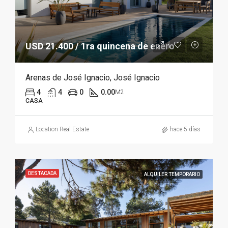
USD 21.400 / 1ra quincena de enero
Arenas de José Ignacio, José Ignacio
4
4
0
0.00
M2
CASA
Location Real Estate
hace 5 días
DESTACADA
ALQUILER TEMPORARIO