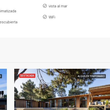
vista al mar
climatizada
WiFi
descubierta
DESTACADA
O
ALQUILER TEMPORARIO