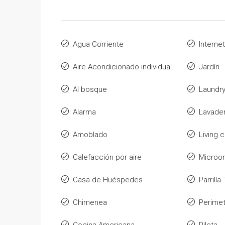
Agua Corriente
Internet
Aire Acondicionado individual
Jardín
Al bosque
Laundr
Alarma
Lavade
Amoblado
Living
Calefacción por aire
Microo
Casa de Huéspedes
Parrill
Chimenea
Perimet