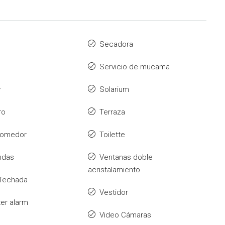
Secadora
Servicio de mucama
y
Solarium
ro
Terraza
 comedor
Toilette
ndas
Ventanas doble
acristalamiento
a Techada
Vestidor
er alarm
Video Cámaras