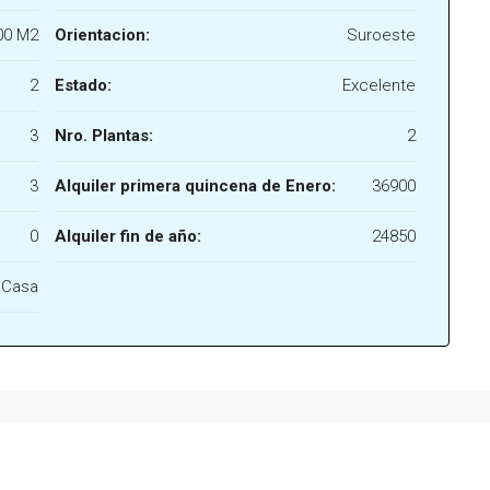
00 M2
Orientacion:
Suroeste
2
Estado:
Excelente
3
Nro. Plantas:
2
3
Alquiler primera quincena de Enero:
36900
0
Alquiler fin de año:
24850
Casa