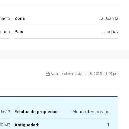
nacio
Zona
La Juanita
onado
País
Uruguay
Actualizado en noviembre 8, 2025 a 1:19 pm
45643
Estatus de propiedad:
Alquiler temporario
00 M2
Antiguedad:
1