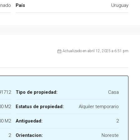
onado
País
Uruguay
Actualizado en abril 12, 2025 a 6:51 pm
91712
Tipo de propiedad:
Casa
00 M2
Estatus de propiedad:
Alquiler temporario
00 M2
Antiguedad:
2
2
Orientacion:
Noreste