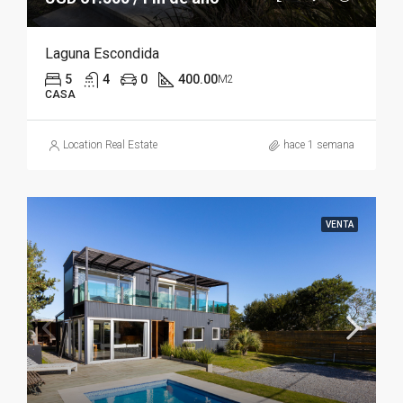
Laguna Escondida
5
4
0
400.00
M2
CASA
Location Real Estate
hace 1 semana
VENTA