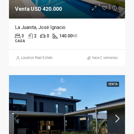
Venta USD 420.000
La Juanita, José Ignacio
3
2
0
140.00
M2
CASA
Location Real Estate
hace 2 semanas
VENTA