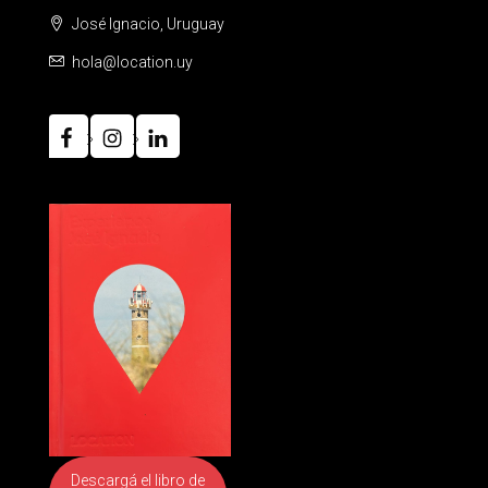
José Ignacio, Uruguay
hola@location.uy
Descargá el libro
de