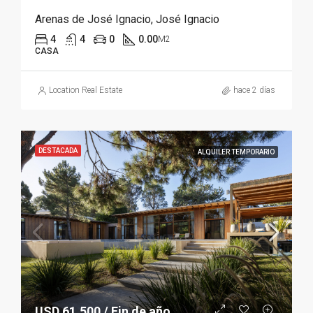
Arenas de José Ignacio, José Ignacio
4
4
0
0.00
M2
CASA
Location Real Estate
hace 2 días
DESTACADA
ALQUILER TEMPORARIO
USD 61.500 / Fin de año