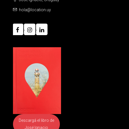
hola@location.uy
Descargá el libro
de
José Ignacio