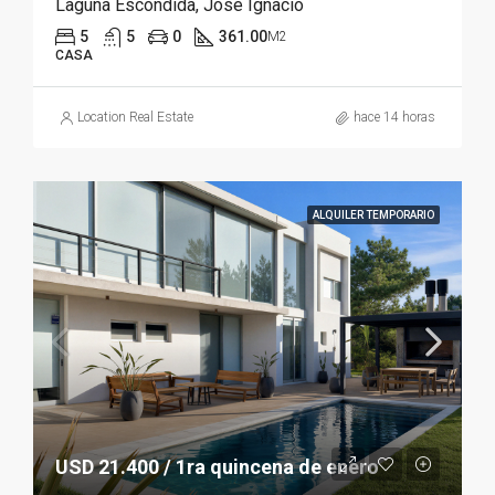
Laguna Escondida, José Ignacio
5
5
0
361.00
M2
CASA
Location Real Estate
hace 14 horas
ALQUILER TEMPORARIO
USD 21.400 / 1ra quincena de enero