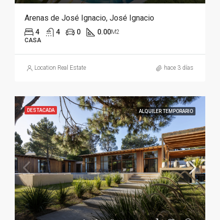
Arenas de José Ignacio, José Ignacio
4
4
0
0.00
M2
CASA
Location Real Estate
hace 3 días
DESTACADA
ALQUILER TEMPORARIO