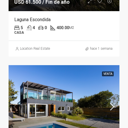
USD 61.500 / Fin de año
Laguna Escondida
5
4
0
400.00
M2
CASA
Location Real Estate
hace 1 semana
VENTA