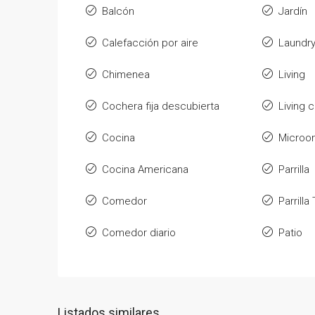
Balcón
Jardín
Calefacción por aire
Laundr
Chimenea
Living
Cochera fija descubierta
Living
Cocina
Microo
Cocina Americana
Parrilla
Comedor
Parrill
Comedor diario
Patio
Listados similares