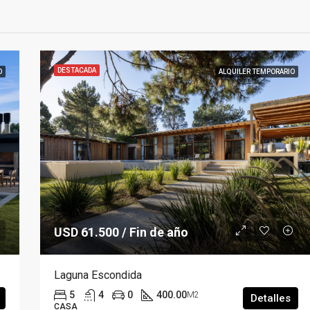
DESTACADA
O
ALQUILER TEMPORARIO
USD 61.500 / Fin de año
Laguna Escondida
5
4
0
400.00
M2
Detalles
CASA