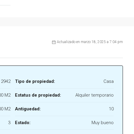
Actualizado en marzo 18, 2025 a 7:04 pm
12942
Tipo de propiedad:
Casa
00 M2
Estatus de propiedad:
Alquiler temporario
00 M2
Antiguedad:
10
3
Estado:
Muy bueno