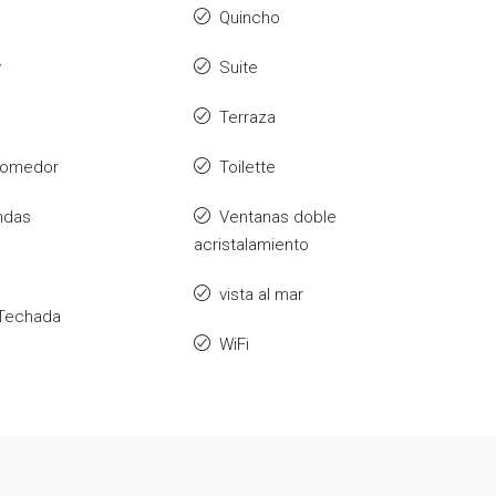
Quincho
y
Suite
Terraza
 comedor
Toilette
ndas
Ventanas doble
acristalamiento
vista al mar
a Techada
WiFi