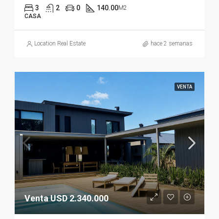
3
2
0
140.00
M2
CASA
Location Real Estate
hace 2 semanas
VENTA
Venta USD 2.340.000