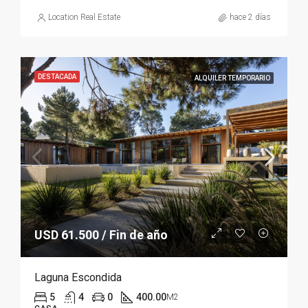
Location Real Estate
hace 2 días
DESTACADA
ALQUILER TEMPORARIO
USD 61.500 / Fin de año
Laguna Escondida
5
4
0
400.00
M2