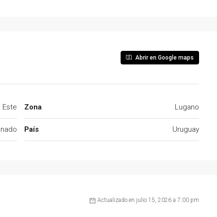
Abrir en Google maps
l Este
Zona
Lugano
onado
País
Uruguay
Actualizado en julio 15, 2026 a 7:00 pm