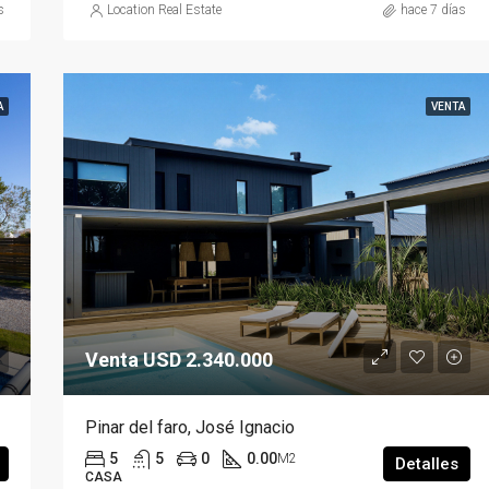
s
Location Real Estate
hace 7 días
A
VENTA
Venta USD 2.340.000
Pinar del faro, José Ignacio
5
5
0
0.00
M2
Detalles
CASA