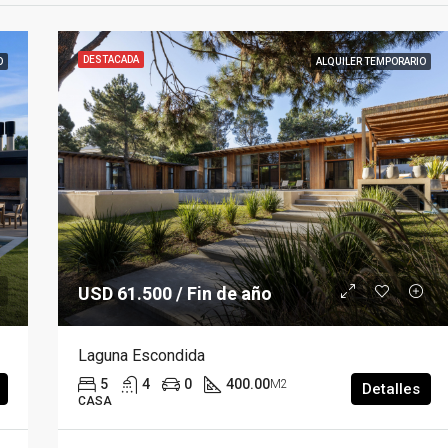
DESTACADA
O
ALQUILER TEMPORARIO
USD 61.500 / Fin de año
Laguna Escondida
5
4
0
400.00
M2
Detalles
CASA