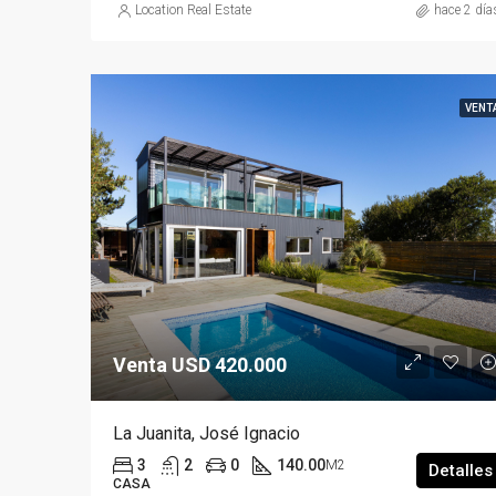
Location Real Estate
hace 2 día
VENT
Venta USD 420.000
La Juanita, José Ignacio
3
2
0
140.00
M2
Detalles
CASA