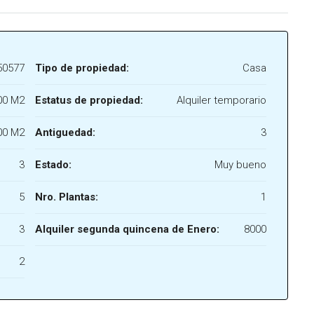
50577
Tipo de propiedad:
Casa
00 M2
Estatus de propiedad:
Alquiler temporario
00 M2
Antiguedad:
3
3
Estado:
Muy bueno
5
Nro. Plantas:
1
3
Alquiler segunda quincena de Enero:
8000
2