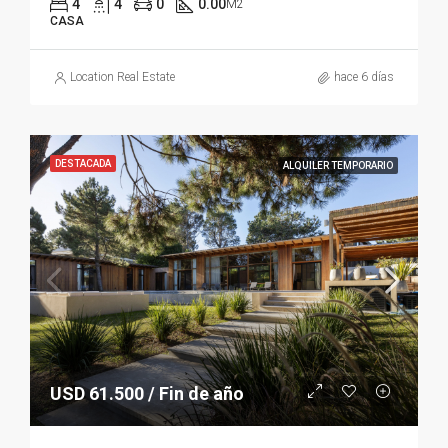
4
4
0
0.00
M2
CASA
Location Real Estate
hace 6 días
DESTACADA
ALQUILER TEMPORARIO
USD 61.500 / Fin de año