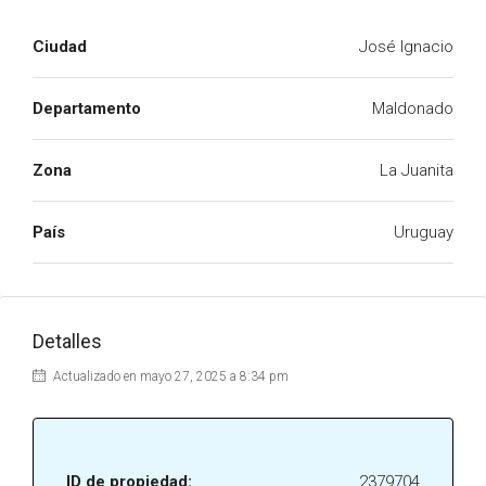
Ciudad
José Ignacio
Departamento
Maldonado
Zona
La Juanita
País
Uruguay
Detalles
Actualizado en mayo 27, 2025 a 8:34 pm
ID de propiedad:
2379704