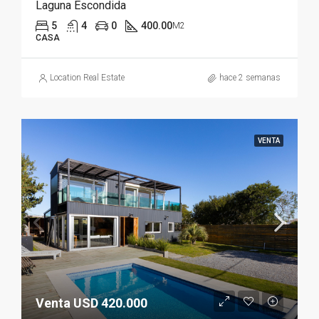
Laguna Escondida
5
4
0
400.00
M2
CASA
Location Real Estate
hace 2 semanas
VENTA
Venta USD 420.000