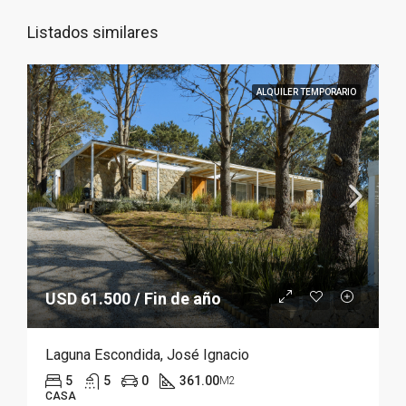
Listados similares
ALQUILER TEMPORARIO
USD 61.500 / Fin de año
Laguna Escondida, José Ignacio
5
5
0
361.00
M2
CASA