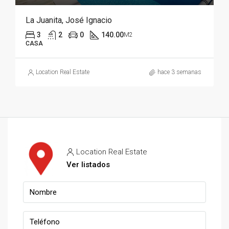
La Juanita, José Ignacio
3
2
0
140.00
M2
CASA
Location Real Estate
hace 3 semanas
Location Real Estate
Ver listados