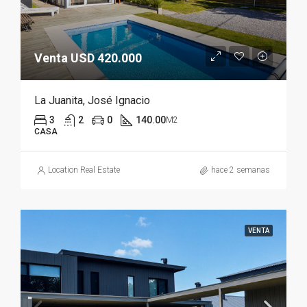
Venta USD 420.000
La Juanita, José Ignacio
3
2
0
140.00
M2
CASA
Location Real Estate
hace 2 semanas
VENTA