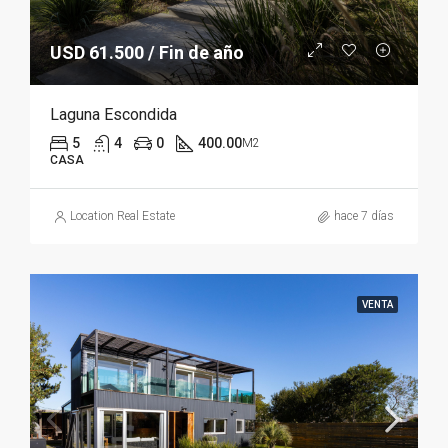
USD 61.500 / Fin de año
Laguna Escondida
5
4
0
400.00
M2
CASA
Location Real Estate
hace 7 días
VENTA