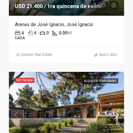
USD 21.400 / 1ra quincena de enero
Arenas de José Ignacio, José Ignacio
4
4
0
0.00
M2
CASA
Location Real Estate
hace 2 días
DESTACADA
ALQUILER TEMPORARIO