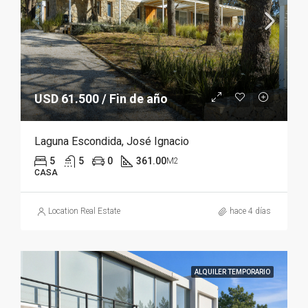
USD 61.500 / Fin de año
Laguna Escondida, José Ignacio
5
5
0
361.00
M2
CASA
Location Real Estate
hace 4 días
ALQUILER TEMPORARIO