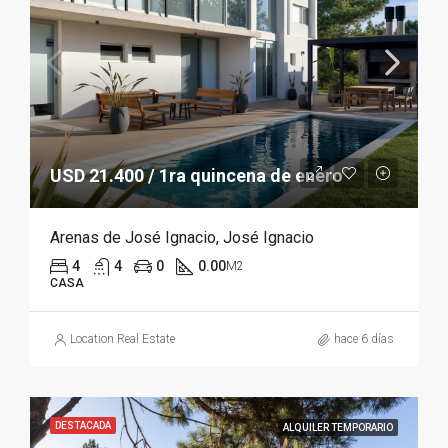
USD 21.400 / 1ra quincena de enero
Arenas de José Ignacio, José Ignacio
4
4
0
0.00
M2
CASA
Location Real Estate
hace 6 días
DESTACADA
ALQUILER TEMPORARIO