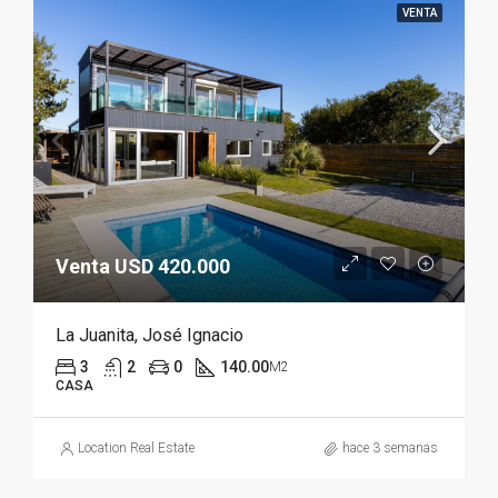
VENTA
Venta USD 420.000
La Juanita, José Ignacio
3
2
0
140.00
M2
CASA
Location Real Estate
hace 3 semanas