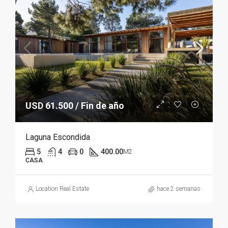
USD 61.500 / Fin de año
Laguna Escondida
5
4
0
400.00
M2
CASA
Location Real Estate
hace 2 semanas