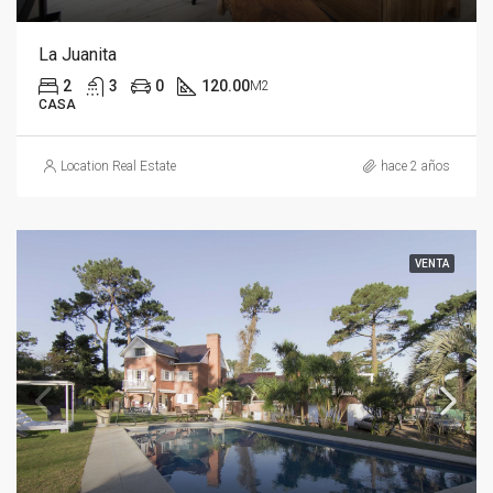
La Juanita
2
3
0
120.00
M2
CASA
Location Real Estate
hace 2 años
VENTA