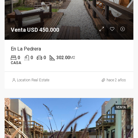
Venta USD 450.000
En La Pedrera
0
0
0
302.00
M2
CASA
Location Real Estate
hace 2 años
VENTA