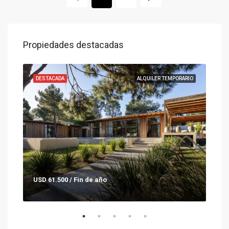
Propiedades destacadas
ENTA
DESTACADA
ALQUILER TEMPORARIO
DES
USD 61.500 / Fin de año
Con