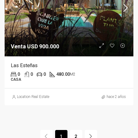
Venta USD 900.000
Las Esteñas
0
0
0
480.00
M2
CASA
Location Real Estate
hace 2 años
1
2