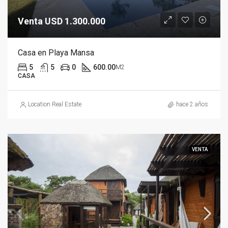
Venta USD 1.300.000
Casa en Playa Mansa
5
5
0
600.00
M2
CASA
Location Real Estate
hace 2 años
VENTA