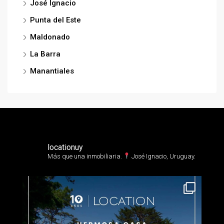
José Ignacio
Punta del Este
Maldonado
La Barra
Manantiales
locationuy
Más que una inmobiliaria.⁣
José Ignacio, Uruguay.