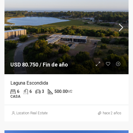
USD 80.750 / Fin de año
Laguna Escondida
6
6
3
500.00
M2
CASA
Location Real Estate
hace 2 años