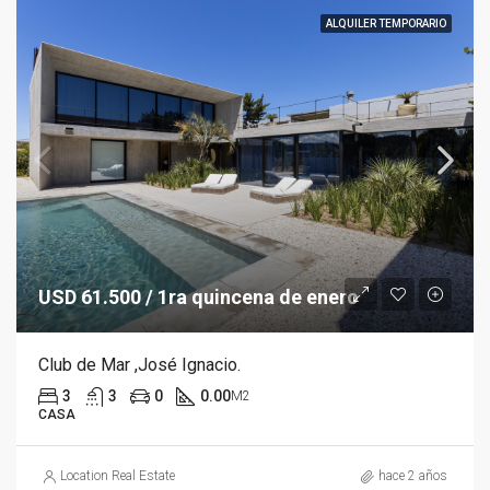
ALQUILER TEMPORARIO
USD 61.500 / 1ra quincena de enero
Club de Mar ,José Ignacio.
3
3
0
0.00
M2
CASA
Location Real Estate
hace 2 años