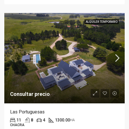
ALQUILER TEMPORARIO
Consultar precio
Las Portuguesas
11
8
4
1300.00
HA
CHACRA